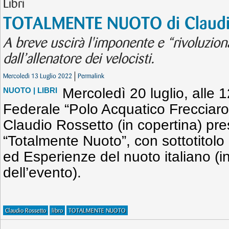
Libri
TOTALMENTE NUOTO di Claudi
A breve uscirà l'imponente e “rivoluziona
dall’allenatore dei velocisti.
Mercoledì 13 Luglio 2022
Permalink
Mercoledì 20 luglio, alle 
NUOTO
| LIBRI
Federale “Polo Acquatico Frecciaros
Claudio Rossetto (in copertina) pres
“Totalmente Nuoto”, con sottotitol
ed Esperienze del nuoto italiano (i
dell’evento).
Claudio Rossetto
libro
TOTALMENTE NUOTO