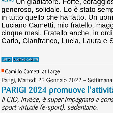
Un gladiatore. Forte, coraggioso
ALTRO
generoso, solidale. Lo è stato sempr
in tutto quello che ha fatto. Un uo
Luciano Cametti, mio fratello, mag
cinque mesi. Fratello anche, in ord
Carlo, Gianfranco, Lucia, Laura e Si
LUTTO
LUCIANO CAMETTI
Camillo Cametti at Large
Parigi, Martedì 25 Gennaio 2022 – Settimana 
PARIGI 2024 promuove l’attività
Il CIO, invece, è super impegnato a cons
sport virtuale (e-sport), sedentario.