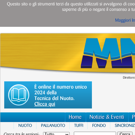
Questo sito o gli strumenti terzi da questo utilizzati si avvalgono di cook
saperne di più o negare il consenso a tut
Maggiori I
Direttore
È online il numero unico
2024 della
Tecnica del Nuoto.
Clicca qui
Home
Notizie & Eventi
P
NUOTO
PALLANUOTO
TUFFI
FONDO
SINCRONI
Cerca tra le sezioni: