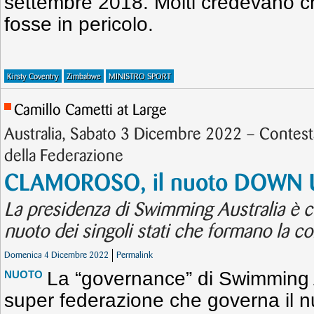
settembre 2018. Molti credevano c
fosse in pericolo.
Kirsty Coventry
Zimbabwe
MINISTRO SPORT
Camillo Cametti at Large
Australia, Sabato 3 Dicembre 2022 – Contest
della Federazione
CLAMOROSO, il nuoto DOWN U
La presidenza di Swimming Australia è co
nuoto dei singoli stati che formano la c
Domenica 4 Dicembre 2022
Permalink
La “governance” di Swimming A
NUOTO
super federazione che governa il nu