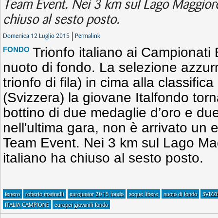
Team Event. Nei 3 km sul Lago Maggiore i
chiuso al sesto posto.
Domenica 12 Luglio 2015
Permalink
Trionfo italiano ai Campionati 
FONDO
nuoto di fondo. La selezione azzurr
trionfo di fila) in cima alla classifi
(Svizzera) la giovane Italfondo tor
bottino di due medaglie d’oro e due
nell'ultima gara, non è arrivato un e
Team Event. Nei 3 km sul Lago Magg
italiano ha chiuso al sesto posto.
tenero
roberto marinelli
eurojunior 2015 fondo
acque libere
nuoto di fondo
SVIZZ
ITALIA CAMPIONE
europei giovanili fondo