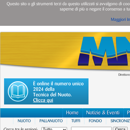
Questo sito o gli strumenti terzi da questo utilizzati si avvalgono di cook
saperne di più o negare il consenso a tut
Maggiori I
Direttore
È online il numero unico
2024 della
Tecnica del Nuoto.
Clicca qui
Home
Notizie & Eventi
P
NUOTO
PALLANUOTO
TUFFI
FONDO
SINCRONI
Cerca tra le sezioni: