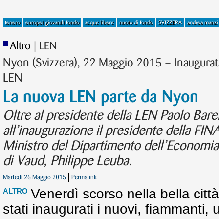
tenero
europei giovanili fondo
acque libere
nuoto di fondo
SVIZZERA
andrea manzi
Altro
| LEN
Nyon (Svizzera), 22 Maggio 2015 – Inaugurata
LEN
La nuova LEN parte da Nyon
Oltre al presidente della LEN Paolo Bare
all’inaugurazione il presidente della FINA 
Ministro del Dipartimento dell’Economia
di Vaud, Philippe Leuba.
Martedì 26 Maggio 2015
Permalink
Venerdì scorso nella bella citt
ALTRO
stati inaugurati i nuovi, fiammanti, 