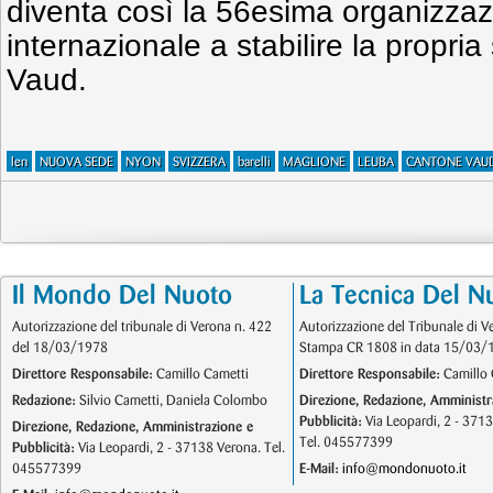
diventa così la 56esima organizzaz
internazionale a stabilire la propri
Vaud.
len
NUOVA SEDE
NYON
SVIZZERA
barelli
MAGLIONE
LEUBA
CANTONE VAU
Il Mondo Del Nuoto
La Tecnica Del N
Autorizzazione del tribunale di Verona n. 422
Autorizzazione del Tribunale di V
del 18/03/1978
Stampa CR 1808 in data 15/03/
Direttore Responsabile:
Camillo Cametti
Direttore Responsabile:
Camillo 
Redazione:
Silvio Cametti, Daniela Colombo
Direzione, Redazione, Amministr
Pubblicità:
Via Leopardi, 2 - 371
Direzione, Redazione, Amministrazione e
Tel. 045577399
Pubblicità:
Via Leopardi, 2 - 37138 Verona. Tel.
045577399
E-Mail:
info@mondonuoto.it