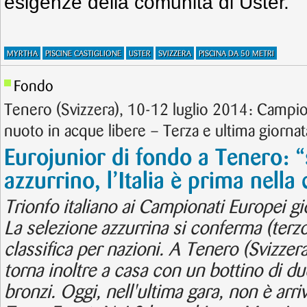
esigenze della comunità di Uster.
MYRTHA
PISCINE CASTIGLIONE
USTER
SVIZZERA
PISCINA DA 50 METRI
Fondo
Tenero (Svizzera), 10-12 luglio 2014: Campion
nuoto in acque libere – Terza e ultima giornat
Eurojunior di fondo a Tenero: “s
azzurrino, l’Italia è prima nella 
Trionfo italiano ai Campionati Europei gi
La selezione azzurrina si conferma (terzo t
classifica per nazioni. A Tenero (Svizzera
torna inoltre a casa con un bottino di d
bronzi. Oggi, nell'ultima gara, non è arri