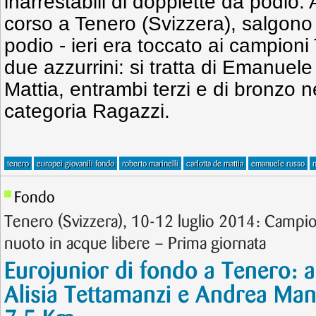
inarrestabili di doppiette da podio. 
corso a Tenero (Svizzera), salgono
podio - ieri era toccato ai campion
due azzurrini: si tratta di Emanuel
Mattia, entrambi terzi e di bronzo n
categoria Ragazzi.
tenero
europei giovanili fondo
roberto marinelli
carlotta de mattia
emanuele russo
n
Fondo
Tenero (Svizzera), 10-12 luglio 2014: Campion
nuoto in acque libere – Prima giornata
Eurojunior di fondo a Tenero: az
Alisia Tettamanzi e Andrea Man