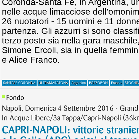
Coronda-Santa Fe, in Argentina, un
nelle acque limacciose dell’omoni
26 nuotatori - 15 uomini e 11 donne 
partenza. Gli azzurri si sono classif
terzo posto sia nella gara maschil
Simone Ercoli, sia in quella femmi
e Alice Franco.
SANTAFE CORONDA
ULTRAMARATONA
Argentina
POZZOBON
Franco
STOCHI
Fondo
Napoli, Domenica 4 Settembre 2016 - Grand
In Acque Libere/3a Tappa/Capri-Napoli (36k
CAPRI-NAPOLI: vittorie strani