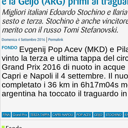
e la Geijo (ARG) primi al tragu
Migliori italiani Edoardo Stochino e Ilar
sesto e terza. Stochino è anche vincitore
merito con il russo Tomi Stefanovski.
Domenica 4 Settembre 2016
Permalink
Evgenij Pop Acev (MKD) e Pil
FONDO
vinto la terza e ultima tappa del c
Grand Prix 2016 di nuoto in acque a
Capri e Napoli il 4 settembre. Il 
completato i 36 km in 6h17m04s men
argentina ha toccato il traguardo 
FINA
Grand Prix
TERZA TAPPA
CAPRI-NAPOLI
POP ACEV
GEIJO
STOCHINO
R