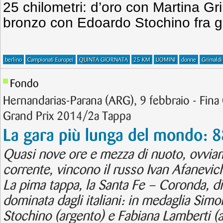
25 chilometri: d’oro con Martina Gri
bronzo con Edoardo Stochino fra gl
berlino
Campionati Europei
QUINTA GIORNATA
25 KM
UOMINI
donne
Grimaldi
Fondo
Hernandarias-Parana (ARG), 9 febbraio - Fi
Grand Prix 2014/2a Tappa
La gara più lunga del mondo: 
Quasi nove ore e mezza di nuoto, ovviam
corrente, vincono il russo Ivan Afanevich 
La pima tappa, la Santa Fe – Coronda, di
dominata dagli italiani: in medaglia Simo
Stochino (argento) e Fabiana Lamberti (a