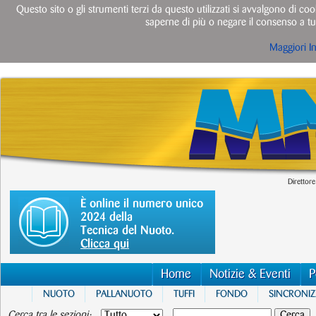
Questo sito o gli strumenti terzi da questo utilizzati si avvalgono di cook
saperne di più o negare il consenso a tut
Maggiori I
Direttore
È online il numero unico
2024 della
Tecnica del Nuoto.
Clicca qui
Home
Notizie & Eventi
P
NUOTO
PALLANUOTO
TUFFI
FONDO
SINCRONI
Cerca tra le sezioni: