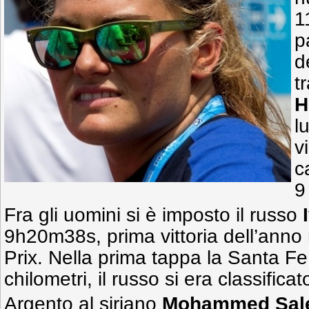
1
p
d
t
H
l
v
c
9
Fra gli uomini si è imposto il russo
9h20m38s, prima vittoria dell’anno 
Prix. Nella prima tappa la Santa Fe
chilometri, il russo si era classifica
Argento al siriano
Mohammed Sal