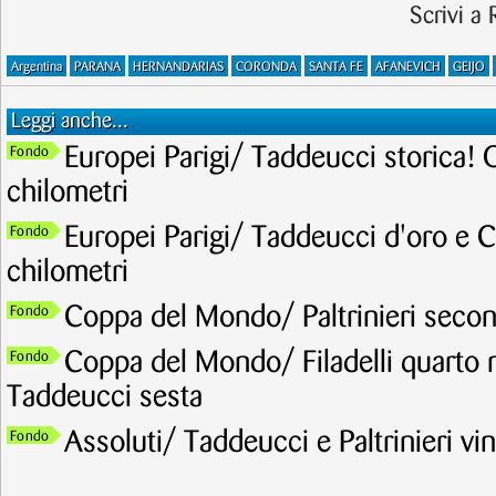
Scrivi a
Argentina
PARANA
HERNANDARIAS
CORONDA
SANTA FE
AFANEVICH
GEIJO
Leggi anche...
Europei Parigi/ Taddeucci storica! 
Fondo
chilometri
Europei Parigi/ Taddeucci d'oro e C
Fondo
chilometri
Coppa del Mondo/ Paltrinieri secon
Fondo
Coppa del Mondo/ Filadelli quarto ne
Fondo
Taddeucci sesta
Assoluti/ Taddeucci e Paltrinieri v
Fondo