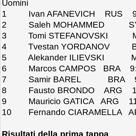
Uomini
1 Ivan AFANEVICH RUS 9:
2 Saleh MOHAMMED SYR
3 Tomi STEFANOVSKI MKD
4 Tvestan YORDANOV BU
5 Alekander ILIEVSKI MK
6 Marcos CAMPOS BRA 9:5
7 Samir BAREL BRA 9:5
8 Fausto BRONDO ARG 10
9 Mauricio GATICA ARG 11:
10 Fernando CIARAMELLA A
Risultati della prima tappa