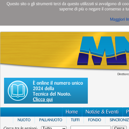
Questo sito o gli strumenti terzi da questo utilizzati si avvalgono di cook
saperne di più o negare il consenso a tut
Maggiori I
Direttore
È online il numero unico
2024 della
Tecnica del Nuoto.
Clicca qui
Home
Notizie & Eventi
P
NUOTO
PALLANUOTO
TUFFI
FONDO
SINCRONI
Cerca tra le sezioni: