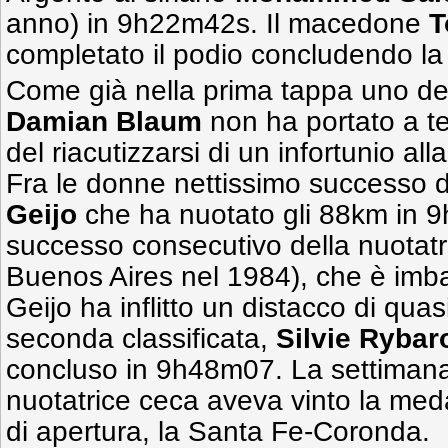
anno) in 9h22m42s. Il macedone
T
completato il podio concludendo l
Come già nella prima tappa uno dei f
Damian Blaum
non ha portato a t
del riacutizzarsi di un infortunio alla
Fra le donne nettissimo successo 
Geijo
che ha nuotato gli 88km in 9
successo consecutivo della nuotatr
Buenos Aires nel 1984), che è imba
Geijo ha inflitto un distacco di quas
seconda classificata,
Silvie Rybar
concluso in 9h48m07. La settimana
nuotatrice ceca aveva vinto la meda
di apertura, la Santa Fe-Coronda.