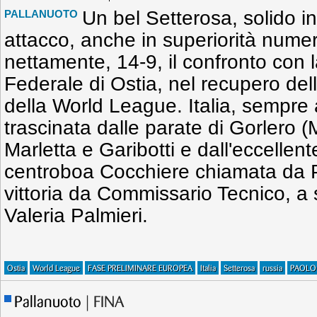
Un bel Setterosa, solido in
PALLANUOTO
attacco, anche in superiorità numer
nettamente, 14-9, il confronto con 
Federale di Ostia, nel recupero del
della World League. Italia, sempre 
trascinata dalle parate di Gorlero (
Marletta e Garibotti e dall'eccellen
centroboa Cocchiere chiamata da P
vittoria da Commissario Tecnico, a so
Valeria Palmieri.
Ostia
World League
FASE PRELIMINARE EUROPEA
Italia
Setterosa
russia
PAOLO 
Pallanuoto
| FINA