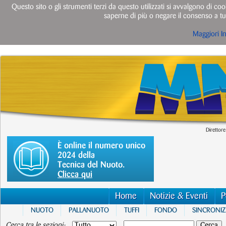
Questo sito o gli strumenti terzi da questo utilizzati si avvalgono di cook
saperne di più o negare il consenso a tut
Maggiori I
Direttore
È online il numero unico
2024 della
Tecnica del Nuoto.
Clicca qui
Home
Notizie & Eventi
P
NUOTO
PALLANUOTO
TUFFI
FONDO
SINCRONI
Cerca tra le sezioni: