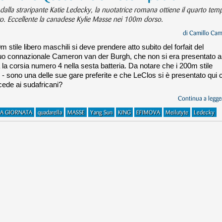
 dalla straripante Katie Ledecky, la nuotatrice romana ottiene il quarto tem
ero. Eccellente la canadese Kylie Masse nei 100m dorso.
di
Camillo Cam
m stile libero maschili si deve prendere atto subito del forfait del
o connazionale Cameron van der Burgh, che non si era presentato al
la corsia numero 4 nella sesta batteria. Da notare che i 200m stile
i - sono una delle sue gare preferite e che LeClos si è presentato qui 
cede ai sudafricani?
Continua a legger
DA GIORNATA
quadarella
MASSE
Yang Sun
KING
EFIMOVA
Meilutyte
Ledecky