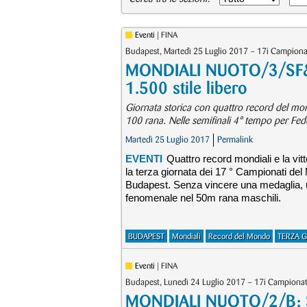
Eventi
| FINA
Budapest, Martedì 25 Luglio 2017 – 17i Campiona
MONDIALI NUOTO/3/SF&F 
1.500 stile libero
Giornata storica con quattro record del mon
100 rana. Nelle semifinali 4° tempo per Fede
Martedì 25 Luglio 2017
Permalink
EVENTI
Quattro record mondiali e la vit
la terza giornata dei 17 ° Campionati del
Budapest. Senza vincere una medaglia, u
fenomenale nel 50m rana maschili.
BUDAPEST
Mondiali
Record del Mondo
TERZA 
Eventi
| FINA
Budapest, Lunedì 24 Luglio 2017 – 17i Campionat
MONDIALI NUOTO/2/B: Si