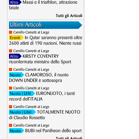
Massi e il triathlon, attrazione
Altro
fatale
Tutti gli Articoli
Ultimi Articoli
Camillo Cametti at Large
In Qatar saranno presenti oltre
Eventi
2600 atleti di 190 nazioni. Niente russi
Camillo Cametti at Large
KIRSTY COVENTRY
Altro
riconfermata ministro dello Sport
Camillo Cametti at Large
CLAMOROSO, il nuoto
Nuoto
DOWN UNDER è sottosopra
Camillo Cametti at Large
EURONUOTO, i tanti
Nuoto
| LEN
record dell’ITALIA
Camillo Cametti at Large
TOTALMENTE NUOTO
Nuoto
| Libri
di Claudio Rossetto
Camillo Cametti at Large
BUBI nel Pantheon dello sport
Nuoto
Tutti gli Articoli