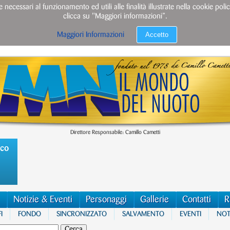
e necessari al funzionamento ed utili alle finalità illustrate nella cookie po
clicca su "Maggiori informazioni”.
Accetto
Maggiori Informazioni
Direttore Responsabile: Camillo Cametti
ico
Notizie & Eventi
Personaggi
Gallerie
Contatti
R
I
FONDO
SINCRONIZZATO
SALVAMENTO
EVENTI
NOTI