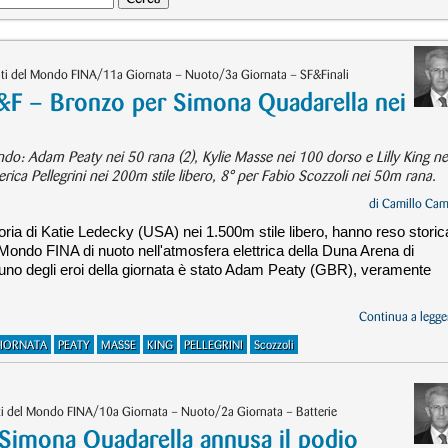
ti del Mondo FINA/11a Giornata – Nuoto/3a Giornata – SF&Finali
– Bronzo per Simona Quadarella nei
do: Adam Peaty nei 50 rana (2), Kylie Masse nei 100 dorso e Lilly King ne
rica Pellegrini nei 200m stile libero, 8° per Fabio Scozzoli nei 50m rana.
di
Camillo Cam
toria di Katie Ledecky (USA) nei 1.500m stile libero, hanno reso storic
 Mondo FINA di nuoto nell'atmosfera elettrica della Duna Arena di
no degli eroi della giornata è stato Adam Peaty (GBR), veramente
Continua a legger
GIORNATA
PEATY
MASSE
KING
PELLEGRINI
Scozzoli
i del Mondo FINA/10a Giornata – Nuoto/2a Giornata – Batterie
mona Quadarella annusa il podio