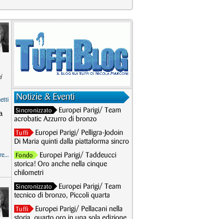
i
Notizie & Eventi
etti
Europei Parigi/ Team
Sincronizzato
a
acrobatic Azzurro di bronzo
Europei Parigi/ Pelligra-Jodoin
Tuffi
Di Maria quinti dalla piattaforma sincro
e...
Europei Parigi/ Taddeucci
Fondo
storica! Oro anche nella cinque
chilometri
Europei Parigi/ Team
Sincronizzato
tecnico di bronzo, Piccoli quarta
Europei Parigi/ Pellacani nella
Tuffi
storia, quarto oro in una sola edizione