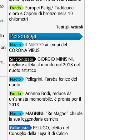
po.
Europei Parigi/ Taddeucci
Fondo
d'oro e Caponi di bronzo nella 10
chilometri
etti
Tutti gli Articoli
la
Personaggi
Il NUOTO ai tempi del
Nuoto
con
CORONA VIRUS
GIORGIO MINISINI:
Sincronizzato
e...
migliore atleta al mondo nel 2018 nel
nuoto artistico
Pellegrini, l’araba fenice del
Nuoto
nuoto
Arianna Bridi, reduce da
Fondo
un’annata memorabile, è pronta per il
2018
MAGNINI: “Re Magno” chiude
Nuoto
la sua leggendaria carriera
FELUGO, eletto nel
Pallanuoto
Consiglio della Lega B di Calcio