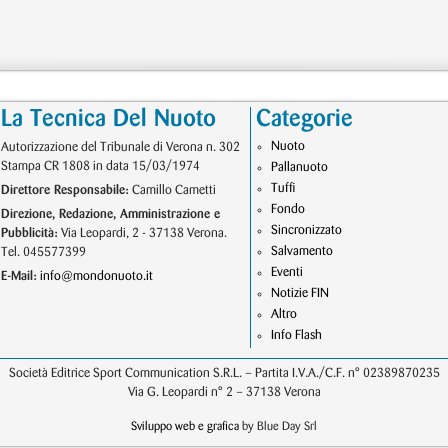
La Tecnica Del Nuoto
Categorie
Nuoto
Autorizzazione del Tribunale di Verona n. 302
Stampa CR 1808 in data 15/03/1974
Pallanuoto
Tuffi
Direttore Responsabile:
Camillo Cametti
Fondo
Direzione, Redazione, Amministrazione e
Sincronizzato
Pubblicità:
Via Leopardi, 2 - 37138 Verona.
Salvamento
Tel. 045577399
Eventi
E-Mail:
info@mondonuoto.it
Notizie FIN
Altro
Info Flash
Società Editrice Sport Communication S.R.L. – Partita I.V.A./C.F. n° 02389870235
Via G. Leopardi n° 2 – 37138 Verona
Sviluppo web e grafica
by Blue Day Srl