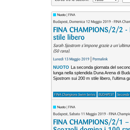
Nuoto
| FINA
Budapest, Domenica 12 Maggio 2019 - FINA Cham
FINA CHAMPIONS/2/2 - Fe
stile libero
Sarah Sjostrom s’impone grazie a un’ultima va
(50 rana).
Lunedì 13 Maggio 2019
Permalink
NUOTO
La seconda giornata del secon
lunga nella splendida Duna Arena di Budap
Sjostrom sui 200 m stile libero, l’ultima g
FINA Champions Swim Series
BUDAPEST
Seconda 
Nuoto
| FINA
Budapest, Sabato 11 Maggio 2019 - FINA Champi
FINA CHAMPIONS/2/1 – Pa
Scozzoli domina i 100 ra