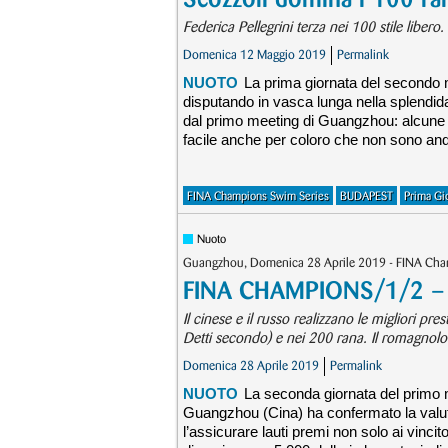
Federica Pellegrini terza nei 100 stile libero.
Domenica 12 Maggio 2019
Permalink
NUOTO
La prima giornata del secondo
disputando in vasca lunga nella splendid
dal primo meeting di Guangzhou: alcune i
facile anche per coloro che non sono anda
FINA Champions Swim Series
BUDAPEST
Prima Gi
Nuoto
Guangzhou, Domenica 28 Aprile 2019 - FINA Cha
FINA CHAMPIONS/1/2 – B
Il cinese e il russo realizzano le migliori pr
Detti secondo) e nei 200 rana. Il romagnolo
Domenica 28 Aprile 2019
Permalink
NUOTO
La seconda giornata del primo
Guangzhou (Cina) ha confermato la valuta
l’assicurare lauti premi non solo ai vincito