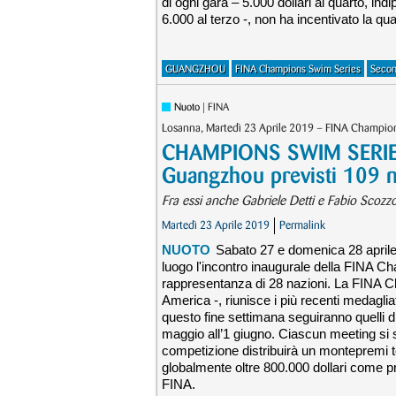
di ogni gara – 5.000 dollari al quarto, in
6.000 al terzo -, non ha incentivato la qua
GUANGZHOU
FINA Champions Swim Series
Secon
Nuoto
| FINA
Losanna, Martedì 23 Aprile 2019 – FINA Champio
CHAMPIONS SWIM SERIES 
Guangzhou previsti 109 n
Fra essi anche Gabriele Detti e Fabio Scozzol
Martedì 23 Aprile 2019
Permalink
NUOTO
Sabato 27 e domenica 28 april
luogo l'incontro inaugurale della FINA C
rappresentanza di 28 nazioni. La FINA 
America -, riunisce i più recenti medagliati
questo fine settimana seguiranno quelli d
maggio all’1 giugno. Ciascun meeting si s
competizione distribuirà un montepremi tota
globalmente oltre 800.000 dollari come pr
FINA.