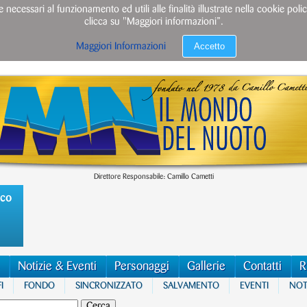
e necessari al funzionamento ed utili alle finalità illustrate nella cookie po
clicca su "Maggiori informazioni”.
Accetto
Maggiori Informazioni
Direttore Responsabile: Camillo Cametti
ico
Notizie & Eventi
Personaggi
Gallerie
Contatti
R
I
FONDO
SINCRONIZZATO
SALVAMENTO
EVENTI
NOTI