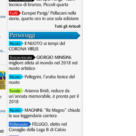
tecnico di bronzo, Piccoli quarta
Europei Parigi/ Pellacani nella
Tuffi
one
storia, quarto oro in una sola edizione
Tutti gli Articoli
Personaggi
o
Il NUOTO ai tempi del
Nuoto
CORONA VIRUS
e...
GIORGIO MINISINI:
Sincronizzato
migliore atleta al mondo nel 2018 nel
nuoto artistico
Pellegrini, l’araba fenice del
Nuoto
nuoto
Arianna Bridi, reduce da
Fondo
un’annata memorabile, è pronta per il
e
2018
MAGNINI: “Re Magno” chiude
Nuoto
one
la sua leggendaria carriera
FELUGO, eletto nel
Pallanuoto
Consiglio della Lega B di Calcio
ati