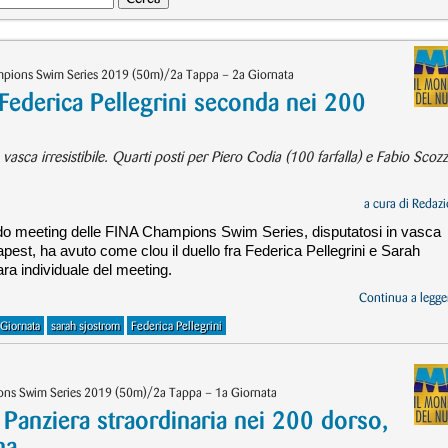
pions Swim Series 2019 (50m)/2a Tappa – 2a Giornata
derica Pellegrini seconda nei 200
sca irresistibile. Quarti posti per Piero Codia (100 farfalla) e Fabio Scozz
a cura di
Redazi
do meeting delle FINA Champions Swim Series, disputatosi in vasca
est, ha avuto come clou il duello fra Federica Pellegrini e Sarah
ara individuale del meeting.
Continua a legger
Giornata
sarah sjostrom
Federica Pellegrini
ons Swim Series 2019 (50m)/2a Tappa – 1a Giornata
nziera straordinaria nei 200 dorso,
na