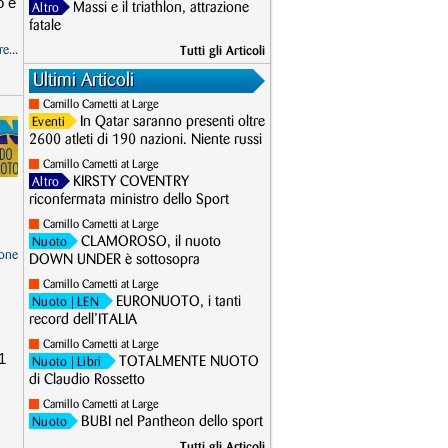
o e
Massi e il triathlon, attrazione
Altro
fatale
e...
Tutti gli Articoli
Ultimi Articoli
Camillo Cametti at Large
In Qatar saranno presenti oltre
Eventi
2600 atleti di 190 nazioni. Niente russi
Camillo Cametti at Large
KIRSTY COVENTRY
Altro
riconfermata ministro dello Sport
Camillo Cametti at Large
CLAMOROSO, il nuoto
Nuoto
one
DOWN UNDER è sottosopra
Camillo Cametti at Large
EURONUOTO, i tanti
Nuoto
| LEN
record dell’ITALIA
Camillo Cametti at Large
1
TOTALMENTE NUOTO
Nuoto
| Libri
di Claudio Rossetto
Camillo Cametti at Large
BUBI nel Pantheon dello sport
Nuoto
Tutti gli Articoli