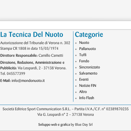
La Tecnica Del Nuoto
Categorie
Nuoto
Autorizzazione del Tribunale di Verona n. 302
Stampa CR 1808 in data 15/03/1974
Pallanuoto
Tuffi
Direttore Responsabile:
Camillo Cametti
Fondo
Direzione, Redazione, Amministrazione e
Sincronizzato
Pubblicità:
Via Leopardi, 2 - 37138 Verona.
Salvamento
Tel. 045577399
Eventi
E-Mail:
info@mondonuoto.it
Notizie FIN
Altro
Info Flash
Società Editrice Sport Communication S.R.L. – Partita I.V.A./C.F. n° 02389870235
Via G. Leopardi n° 2 – 37138 Verona
Sviluppo web e grafica
by Blue Day Srl