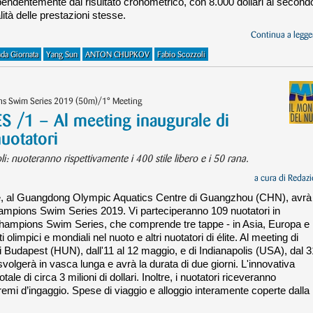
dipendentemente dal risultato cronometrico, con 8.000 dollari al second
lità delle prestazioni stesse.
Continua a legger
da Giornata
Yang Sun
ANTON CHUPKOV
Fabio Scozzoli
ns Swim Series 2019 (50m)/1° Meeting
/1 – Al meeting inaugurale di
uotatori
i: nuoteranno rispettivamente i 400 stile libero e i 50 rana.
a cura di
Redazi
e, al Guangdong Olympic Aquatics Centre di Guangzhou (CHN), avrà
hampions Swim Series 2019. Vi parteciperanno 109 nuotatori in
Champions Swim Series, che comprende tre tappe - in Asia, Europa e
 olimpici e mondiali nel nuoto e altri nuotatori di élite. Al meeting di
i Budapest (HUN), dall'11 al 12 maggio, e di Indianapolis (USA), dal 3
volgerà in vasca lunga e avrà la durata di due giorni. L'innovativa
le di circa 3 milioni di dollari. Inoltre, i nuotatori riceveranno
emi d’ingaggio. Spese di viaggio e alloggio interamente coperte dalla