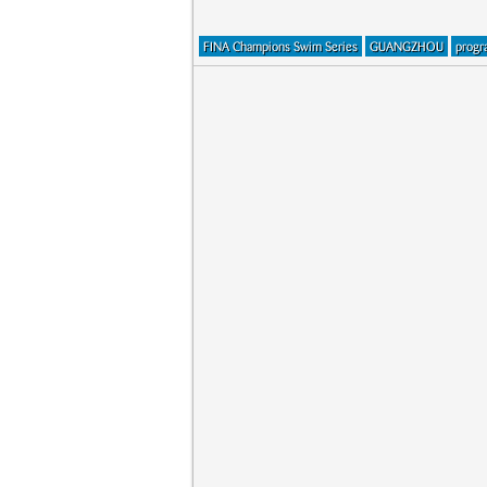
FINA Champions Swim Series
GUANGZHOU
prog