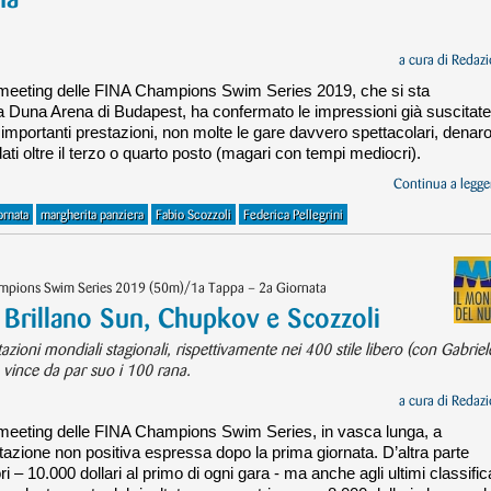
a cura di
Redazi
 meeting delle FINA Champions Swim Series 2019, che si sta
a Duna Arena di Budapest, ha confermato le impressioni già suscitate
mportanti prestazioni, non molte le gare davvero spettacolari, denar
ti oltre il terzo o quarto posto (magari con tempi mediocri).
Continua a legger
ornata
margherita panziera
Fabio Scozzoli
Federica Pellegrini
mpions Swim Series 2019 (50m)/1a Tappa – 2a Giornata
rillano Sun, Chupkov e Scozzoli
estazioni mondiali stagionali, rispettivamente nei 400 stile libero (con Gabriel
 vince da par suo i 100 rana.
a cura di
Redazi
 meeting delle FINA Champions Swim Series, in vasca lunga, a
zione non positiva espressa dopo la prima giornata. D’altra parte
ri – 10.000 dollari al primo di ogni gara - ma anche agli ultimi classific