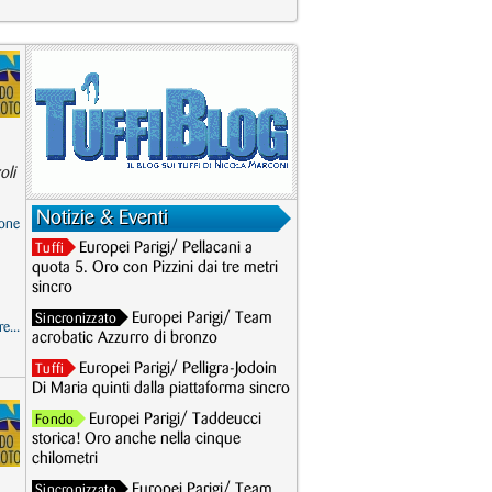
oli
Notizie & Eventi
one
Europei Parigi/ Pellacani a
Tuffi
quota 5. Oro con Pizzini dai tre metri
sincro
Europei Parigi/ Team
Sincronizzato
e...
acrobatic Azzurro di bronzo
Europei Parigi/ Pelligra-Jodoin
Tuffi
Di Maria quinti dalla piattaforma sincro
Europei Parigi/ Taddeucci
Fondo
storica! Oro anche nella cinque
chilometri
Europei Parigi/ Team
Sincronizzato