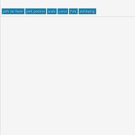
park tae-hwan
park positivo
wada
corea
Park
antidoping