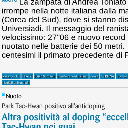
La zampata di Andrea Toniato 
NUOTO
irrompe nella notte italiana dalla 
(Corea del Sud), dove si stanno di
Universiadi. Il messaggio del ranis
velocissimo: 27''06 e nuovo record 
nuotato nelle batterie dei 50 metri.
centesimi il primato precedente di 
kazan 2015
PEATY
Fabio Scozzoli
toniato record italiano
corea
VERONA
Toniato
risultati universiadi
Nuoto
Park Tae-Hwan positivo all'antidoping
Altra positività al doping “eccel
Tae-Hwan nei guai