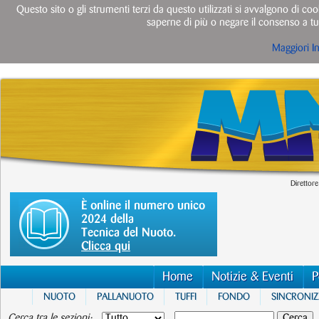
Questo sito o gli strumenti terzi da questo utilizzati si avvalgono di cook
saperne di più o negare il consenso a tut
Maggiori I
Direttore
È online il numero unico
2024 della
Tecnica del Nuoto.
Clicca qui
Home
Notizie & Eventi
P
NUOTO
PALLANUOTO
TUFFI
FONDO
SINCRONI
Cerca tra le sezioni: