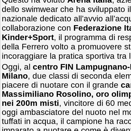
dello swimwear che ha sviluppato il
nazionale dedicato all’avvio all’acqu
collaborazione con
Federazione It
Kinder+Sport
, il programma di res
della Ferrero volto a promuovere stili
incoraggiare la pratica sportiva tra
Oggi, al
centro FIN Lampugnano-
Milano
, due classi di seconda ele
piacere di nuotare con il grande
ca
Massimiliano Rosolino, oro olim
nei 200m misti
, vincitore di 60 me
oggi ambasciatore del nuoto nel mo
tuffati in acqua, il campione ha ra
imparato a nuotare e come è diventa