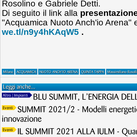
Rosolino e Gabriele Detti.
Di seguito il link alla
presentazione
"Acquamica Nuoto Anch'io Arena" e 
we.tl/n9y4hKAqW5
.
Milano
ACQUAMICA
NUOTO ANCH'IO ARENA
QUINTA TAPPA
Massimiliano Rosol
Leggi anche...
BLU SUMMIT, L’ENERGIA DE
Altro
| Impianti
SUMMIT 2021/2 - Modelli energetic
Eventi
innovazione
IL SUMMIT 2021 ALLA IULM - Quand
Eventi