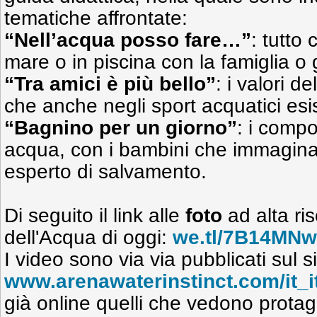
tematiche affrontate:
“Nell’acqua posso fare…”
: tutto 
mare o in piscina con la famiglia o g
“Tra amici è più bello”
: i valori d
che anche negli sport acquatici esi
“Bagnino per un giorno”
: i compo
acqua, con i bambini che immagina
esperto di salvamento.
Di seguito il link alle
foto
ad alta ri
dell'Acqua di oggi:
we.tl/7B14MNw
I video sono via via pubblicati sul si
www.arenawaterinstinct.com/it_
già online quelli che vedono protag