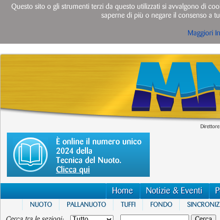
Questo sito o gli strumenti terzi da questo utilizzati si avvalgono di cook
saperne di più o negare il consenso a tut
Maggiori I
Direttore
È online il numero unico
2024 della
Tecnica del Nuoto.
Clicca qui
Home
Notizie & Eventi
P
NUOTO
PALLANUOTO
TUFFI
FONDO
SINCRONI
Cerca tra le sezioni: