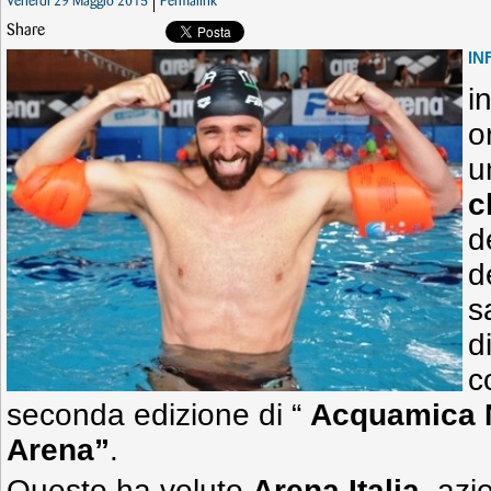
Venerdì 29 Maggio 2015
Permalink
Share
IN
i
o
u
c
d
d
s
d
c
seconda edizione di “
Acquamica 
Arena”
.
Questo ha voluto
Arena Italia
, azi