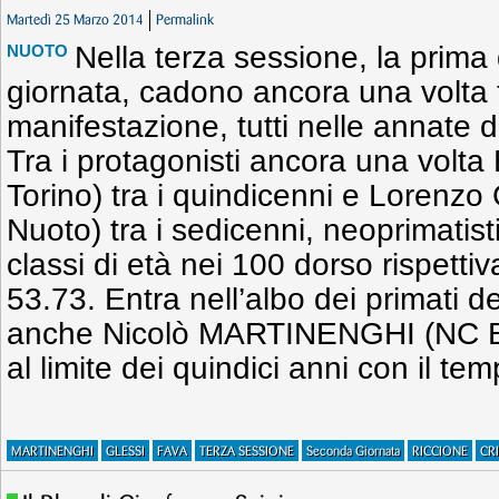
Martedì 25 Marzo 2014
Permalink
Nella terza sessione, la prima
NUOTO
giornata, cadono ancora una volta t
manifestazione, tutti nelle annate d
Tra i protagonisti ancora una vol
Torino) tra i quindicenni e Lorenz
Nuoto) tra i sedicenni, neoprimatisti
classi di età nei 100 dorso rispett
53.73. Entra nell’albo dei primati d
anche Nicolò MARTINENGHI (NC Br
al limite dei quindici anni con il te
MARTINENGHI
GLESSI
FAVA
TERZA SESSIONE
Seconda Giornata
RICCIONE
CR