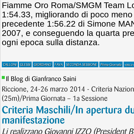
Fiamme Oro Roma/SMGM Team Lomb
1:54.33, migliorando di poco meno 
precedente 1:56.22 di Simone MANN
2007, e conseguendo la quarta pres
ogni epoca sulla distanza.
CALLONI
GLESSI
GIORDANO
FAVA
SECONDA SESSIONE
Prima Giornata
vasca 
Il Blog di Gianfranco Saini
Riccione, 24-26 marzo 2014 - Criteria Nazion
(25m)/Prima Giornata – 1a Sessione
Criteria Maschili/In apertura d
manifestazione
Li realizzano Giovanni IZZO (President Bo