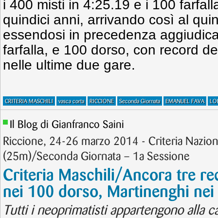
i 400 misti in 4:25.19 e i 100 farfall
quindici anni, arrivando così al quint
essendosi in precedenza aggiudica
farfalla, e 100 dorso, con record d
nelle ultime due gare.
CRITERIA MASCHILI
vasca corta
RICCIONE
Seconda Giornata
EMANUEL FAVA
LO
Il Blog di Gianfranco Saini
Riccione, 24-26 marzo 2014 - Criteria Nazion
(25m)/Seconda Giornata – 1a Sessione
Criteria Maschili/Ancora tre re
nei 100 dorso, Martinenghi nei
Tutti i neoprimatisti appartengono alla c