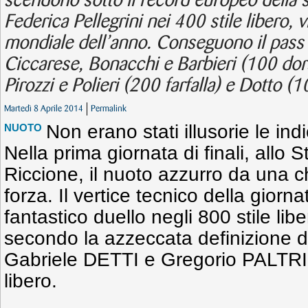
scendono sotto il record europeo della 
Federica Pellegrini nei 400 stile libero, 
mondiale dell’anno. Conseguono il pass 
Ciccarese, Bonacchi e Barbieri (100 dor
Pirozzi e Polieri (200 farfalla) e Dotto (10
Martedì 8 Aprile 2014
Permalink
Non erano stati illusorie le ind
NUOTO
Nella prima giornata di finali, allo 
Riccione, il nuoto azzurro da una c
forza. Il vertice tecnico della giorn
fantastico duello negli 800 stile lib
secondo la azzeccata definizione de
Gabriele DETTI e Gregorio PALTRIN
libero.