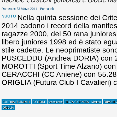
Rachele Ceracchi (Juniores) e Gioele Mar
Domenica 23 Marzo 2014
Permalink
Nella quinta sessione dei Crit
NUOTO
2014 cadono i record della manife
ragazze 2000, dei 50 rana juniores
libero juniores 1998 ed è stato egu
stile cadette. Le neoprimatiste son
PUSCEDDU (Andrea DORIA) con 2
MOROTTI (Sport Time Alzano) con
CERACCHI (CC Aniene) con 55.28 
ORIGLIA (Futura Club I Cavalieri) 
CRITERIA FEMMINILI
RICCIONE
vasca corta
TERZA GIORNATA - Mattino
PRIMATI 
ORIGLIA