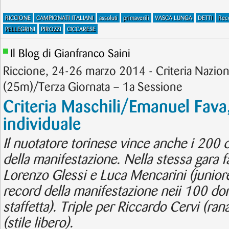
RICCIONE
CAMPIONATI ITALIANI
assoluti
primaverili
VASCA LUNGA
DETTI
Rec
PELLEGRINI
PIROZZI
CICCARESE
Il Blog di Gianfranco Saini
Riccione, 24-26 marzo 2014 - Criteria Nazion
(25m)/Terza Giornata – 1a Sessione
Criteria Maschili/Emanuel Fava,
individuale
Il nuotatore torinese vince anche i 200 d
della manifestazione. Nella stessa gara 
Lorenzo Glessi e Luca Mencarini (junior
record della manifestazione neii 100 dor
staffetta). Triple per Riccardo Cervi (ra
(stile libero).