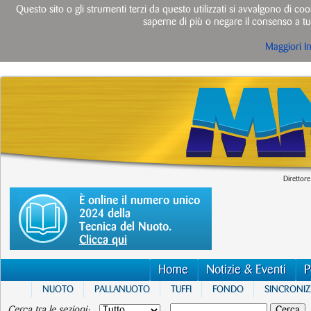
Questo sito o gli strumenti terzi da questo utilizzati si avvalgono di cook
saperne di più o negare il consenso a tut
Maggiori I
Direttore
È online il numero unico
2024 della
Tecnica del Nuoto.
Clicca qui
Home
Notizie & Eventi
P
NUOTO
PALLANUOTO
TUFFI
FONDO
SINCRONI
Cerca tra le sezioni: