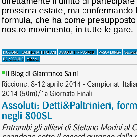
direttamente il diritto di partecipare
prossima estate, ma confermando la
formula, che ha come presupposto l
nostro movimento, in tutte le gare.
RICCIONE
CAMPIONATI ITALIANI
ASSOLUTI PRIMAVERILI
VASCA LUNGA
Seconda
DE ASCENTIS
MIZZAU
Il Blog di Gianfranco Saini
Riccione, 8-12 aprile 2014 - Campionati Italian
2014 (50m)/1a Giornata-Finali
Assoluti: Detti&Paltrinieri, form
negli 800SL
Entrambi gli allievi di Stefano Morini al 