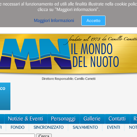
e necessari al funzionamento ed utili alle finalità illustrate nella cookie po
clicca su "Maggiori informazioni”.
Accetto
Maggiori Informazioni
Direttore Responsabile: Camillo Cametti
ico
Notizie & Eventi
Personaggi
Gallerie
Contatti
R
I
FONDO
SINCRONIZZATO
SALVAMENTO
EVENTI
NOTI