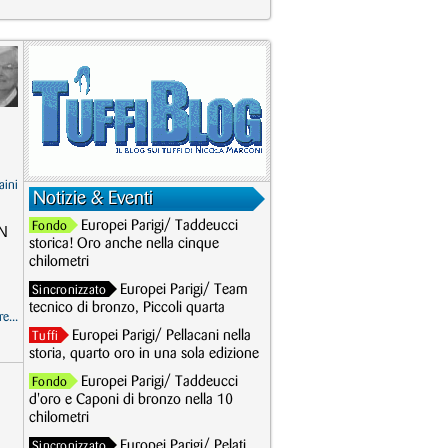
aini
Notizie & Eventi
Europei Parigi/ Taddeucci
Fondo
RN
storica! Oro anche nella cinque
chilometri
Europei Parigi/ Team
Sincronizzato
tecnico di bronzo, Piccoli quarta
e...
Europei Parigi/ Pellacani nella
Tuffi
storia, quarto oro in una sola edizione
Europei Parigi/ Taddeucci
Fondo
d'oro e Caponi di bronzo nella 10
chilometri
Europei Parigi/ Pelati
Sincronizzato