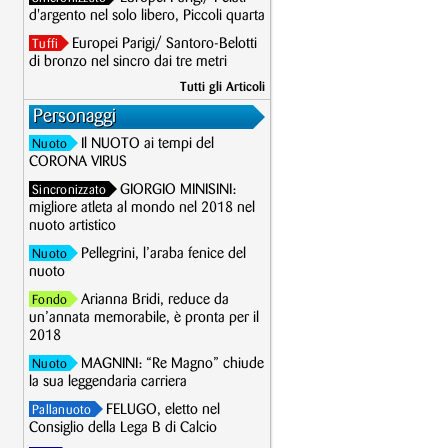
d'argento nel solo libero, Piccoli quarta
Europei Parigi/ Santoro-Belotti
Tuffi
di bronzo nel sincro dai tre metri
Tutti gli Articoli
Personaggi
Il NUOTO ai tempi del
Nuoto
CORONA VIRUS
GIORGIO MINISINI:
Sincronizzato
migliore atleta al mondo nel 2018 nel
nuoto artistico
Pellegrini, l’araba fenice del
Nuoto
nuoto
Arianna Bridi, reduce da
Fondo
un’annata memorabile, è pronta per il
2018
MAGNINI: “Re Magno” chiude
Nuoto
la sua leggendaria carriera
FELUGO, eletto nel
Pallanuoto
Consiglio della Lega B di Calcio