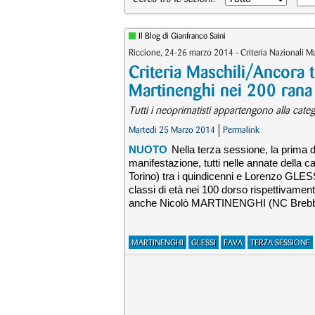
Il Blog di Gianfranco Saini
Riccione, 24-26 marzo 2014 - Criteria Nazionali 
Criteria Maschili/Ancora 
Martinenghi nei 200 rana
Tutti i neoprimatisti appartengono alla categ
Martedì 25 Marzo 2014
Permalink
NUOTO
Nella terza sessione, la prima 
manifestazione, tutti nelle annate della 
Torino) tra i quindicenni e Lorenzo GLESSI
classi di età nei 100 dorso rispettivament
anche Nicolò MARTINENGHI (NC Brebbia) n
MARTINENGHI
GLESSI
FAVA
TERZA SESSIONE