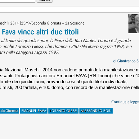
Maschili 2014 (25m)/Seconda Giornata – 2a Sessione
ava vince altri due titoli
l limite dei quindici anni, l’alfiere della Rari Nantes Torino è il grande
o anche Lorenzo Glessi, che domina i 200 stile libero ragazzi 1998, e a
ara nella categoria ragazzi 1997.
di
Gianfranco S
ria Nazionali Maschili 2014 non cadono primati della manifestazione 
ressanti. Protagonista ancora Emanuel FAVA (RN Torino) che vince i 4
 limite dei quindici anni, arrivando così al quinto titolo individuale,
isti, 200 farfalla, e 100 dorso, con record della manifestazione nell
Continua a legger
nda Giornata
EMANUEL FAVA
LORENZO GLESSI
ALESSANDRO BORI