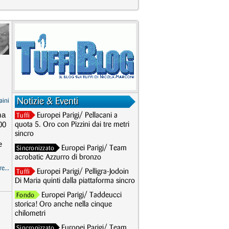
Notizie & Eventi
aini
ma
Europei Parigi/ Pellacani a
Tuffi
00
quota 5. Oro con Pizzini dai tre metri
sincro
e
Europei Parigi/ Team
Sincronizzato
acrobatic Azzurro di bronzo
e...
Europei Parigi/ Pelligra-Jodoin
Tuffi
Di Maria quinti dalla piattaforma sincro
Europei Parigi/ Taddeucci
Fondo
storica! Oro anche nella cinque
chilometri
Europei Parigi/ Team
Sincronizzato