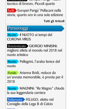
tecnico di bronzo, Piccoli quarta
Europei Parigi/ Pellacani nella
Tuffi
storia, quarto oro in una sola edizione
Tutti gli Articoli
Personaggi
Il NUOTO ai tempi del
Nuoto
CORONA VIRUS
GIORGIO MINISINI:
Sincronizzato
migliore atleta al mondo nel 2018 nel
nuoto artistico
Pellegrini, l’araba fenice del
Nuoto
nuoto
Arianna Bridi, reduce da
Fondo
un’annata memorabile, è pronta per il
2018
MAGNINI: “Re Magno” chiude
Nuoto
la sua leggendaria carriera
FELUGO, eletto nel
Pallanuoto
Consiglio della Lega B di Calcio