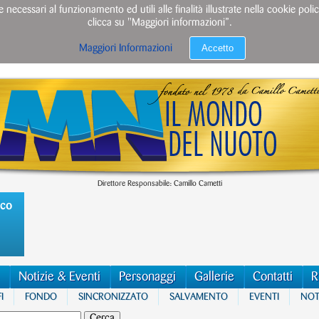
e necessari al funzionamento ed utili alle finalità illustrate nella cookie po
clicca su "Maggiori informazioni”.
Accetto
Maggiori Informazioni
Direttore Responsabile: Camillo Cametti
ico
Notizie & Eventi
Personaggi
Gallerie
Contatti
R
I
FONDO
SINCRONIZZATO
SALVAMENTO
EVENTI
NOTI