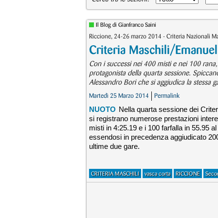
Il Blog di Gianfranco Saini
Riccione, 24-26 marzo 2014 - Criteria Nazionali 
Criteria Maschili/Emanuel F
Con i successi nei 400 misti e nei 100 rana, a
protagonista della quarta sessione. Spiccan
Alessandro Bori che si aggiudica la stessa g
Martedì 25 Marzo 2014
Permalink
NUOTO
Nella quarta sessione dei Crite
si registrano numerose prestazioni inte
misti in 4:25.19 e i 100 farfalla in 55.95 al
essendosi in precedenza aggiudicato 200 m
ultime due gare.
CRITERIA MASCHILI
vasca corta
RICCIONE
Seco