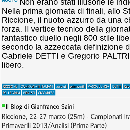
Non erano stati illusorie le ind
NUOTO
Nella prima giornata di finali, allo 
Riccione, il nuoto azzurro da una c
forza. Il vertice tecnico della giorn
fantastico duello negli 800 stile lib
secondo la azzeccata definizione de
Gabriele DETTI e Gregorio PALTRIN
libero.
RICCIONE
CAMPIONATI ITALIANI
assoluti
primaverili
VASCA LUNGA
DETTI
Rec
PELLEGRINI
PIROZZI
CICCARESE
Il Blog di Gianfranco Saini
Riccione, 22-27 marzo (25m) - Campionati Ital
Primaverili 2013/Analisi (Prima Parte)