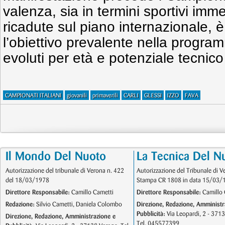
valenza, sia in termini sportivi immed
ricadute sul piano internazionale, è
l’obiettivo prevalente nella program
evoluti per età e potenziale tecnic
CAMPIONATI ITALIANI
giovanili
primaverili
CARLI
GLESSI
IZZO
FAVA
Il Mondo Del Nuoto
La Tecnica Del N
Autorizzazione del tribunale di Verona n. 422
Autorizzazione del Tribunale di V
del 18/03/1978
Stampa CR 1808 in data 15/03/
Direttore Responsabile:
Camillo Cametti
Direttore Responsabile:
Camillo 
Redazione:
Silvio Cametti, Daniela Colombo
Direzione, Redazione, Amministr
Pubblicità:
Via Leopardi, 2 - 371
Direzione, Redazione, Amministrazione e
Tel. 045577399