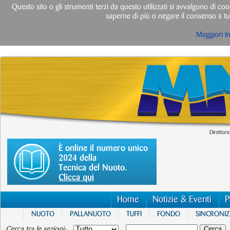
Questo sito o gli strumenti terzi da questo utilizzati si avvalgono di cook
saperne di più o negare il consenso a tut
Maggiori I
Direttore
È online il numero unico
2024 della
Tecnica del Nuoto.
Clicca qui
Home
Notizie & Eventi
P
NUOTO
PALLANUOTO
TUFFI
FONDO
SINCRONI
Cerca tra le sezioni: