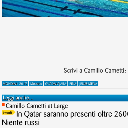
Scrivi a Camillo Cametti:
MONDIALI 2017
Messico
GUADALAJARA
FINA
JESUS MENA
Leggi anche...
Camillo Cametti at Large
In Qatar saranno presenti oltre 2600
Eventi
Niente russi