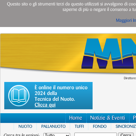
Questo sito o gli strumenti terzi da questo utilizzati si avvalgono di cook
saperne di più o negare il consenso a tut
Maggiori I
Direttore
È online il numero unico
2024 della
Tecnica del Nuoto.
Clicca qui
Home
Notizie & Eventi
P
NUOTO
PALLANUOTO
TUFFI
FONDO
SINCRONI
Cerca tra le sezioni: