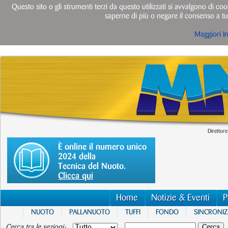
Questo sito o gli strumenti terzi da questo utilizzati si avvalgono di cook
saperne di più o negare il consenso a tut
Maggiori I
Direttore
È online il numero unico
2024 della
Tecnica del Nuoto.
Clicca qui
Home
Notizie & Eventi
P
NUOTO
PALLANUOTO
TUFFI
FONDO
SINCRONI
Cerca tra le sezioni: