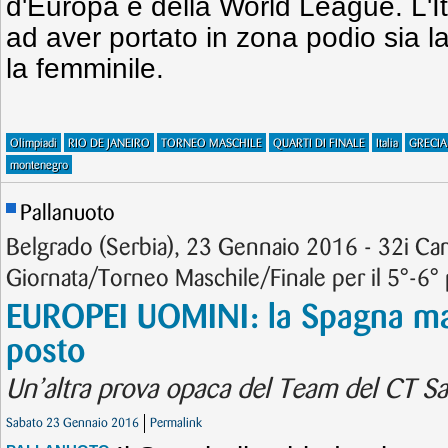
d'Europa e della World League. L'It
ad aver portato in zona podio sia l
la femminile.
Olimpiadi
RIO DE JANEIRO
TORNEO MASCHILE
QUARTI DI FINALE
Italia
GRECIA
montenegro
Pallanuoto
Belgrado (Serbia), 23 Gennaio 2016 - 32i Ca
Giornata/Torneo Maschile/Finale per il 5°-6°
EUROPEI UOMINI: la Spagna mata 
posto
Un’altra prova opaca del Team del CT 
Sabato 23 Gennaio 2016
Permalink