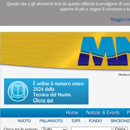
Questo sito o gli strumenti terzi da questo utilizzati si avvalgono di cook
saperne di più o negare il consenso a tut
Maggiori I
Direttore
È online il numero unico
2024 della
Tecnica del Nuoto.
Clicca qui
Home
Notizie & Eventi
P
NUOTO
PALLANUOTO
TUFFI
FONDO
SINCRONI
Cerca tra le sezioni: