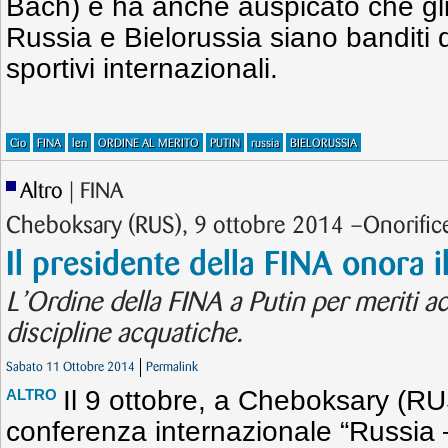
Bach) e ha anche auspicato che gli a
Russia e Bielorussia siano banditi da
sportivi internazionali.
Cio
FINA
len
ORDINE AL MERITO
PUTIN
russia
BIELORUSSIA
Altro
| FINA
Cheboksary (RUS), 9 ottobre 2014 –Onorific
Il presidente della FINA onora i
L’Ordine della FINA a Putin per meriti ac
discipline acquatiche.
Sabato 11 Ottobre 2014
Permalink
Il 9 ottobre, a Cheboksary (RU
ALTRO
conferenza internazionale “Russia –