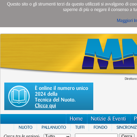
Questo sito o gli strumenti terzi da questo utilizzati si avvalgono di cook
saperne di più o negare il consenso a tut
Maggiori I
Direttore
È online il numero unico
2024 della
Tecnica del Nuoto.
Clicca qui
Home
Notizie & Eventi
P
NUOTO
PALLANUOTO
TUFFI
FONDO
SINCRONI
Cerca tra le sezioni: