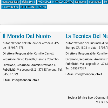
convocati italia
doha 2014
MONDIALI IN VASCA CORTA
italinuoto
federnuoto
Belo
Cesare Butini
PELLEGRINI
QATAR
Il Mondo Del Nuoto
La Tecnica Del N
Autorizzazione del tribunale di Verona n. 422
Autorizzazione del Tribunale di V
del 18/03/1978
Stampa CR 1808 in data 15/03/
Direttore Responsabile:
Camillo Cametti
Direttore Responsabile:
Camillo 
Redazione:
Silvio Cametti, Daniela Colombo
Direzione, Redazione, Amministr
Pubblicità:
Via Leopardi, 2 - 371
Direzione, Redazione, Amministrazione e
Tel. 045577399
Pubblicità:
Via Leopardi, 2 - 37138 Verona. Tel.
045577399
E-Mail:
info@mondonuoto.it
E-Mail:
info@mondonuoto.it
Società Editrice Sport Communic
Via G. L