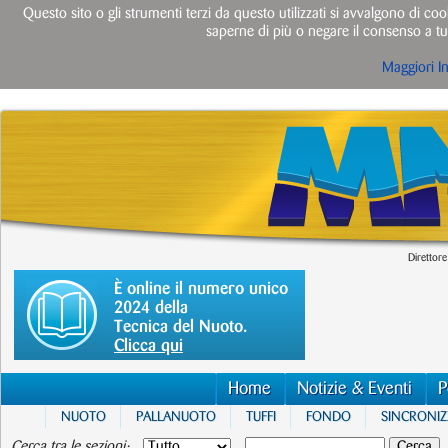
Questo sito o gli strumenti terzi da questo utilizzati si avvalgono di cook
saperne di più o negare il consenso a tut
Maggiori I
Direttore
È online il numero unico
2024 della
Tecnica del Nuoto.
Clicca qui
Home
Notizie & Eventi
P
NUOTO
PALLANUOTO
TUFFI
FONDO
SINCRONI
Cerca tra le sezioni: