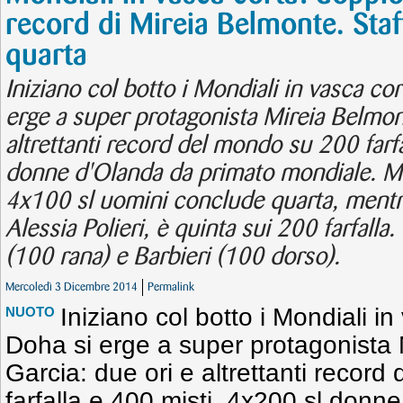
record di Mireia Belmonte. Staf
quarta
Iniziano col botto i Mondiali in vasca co
erge a super protagonista Mireia Belmon
altrettanti record del mondo su 200 farf
donne d'Olanda da primato mondiale. Men
4x100 sl uomini conclude quarta, mentre l
Alessia Polieri, è quinta sui 200 farfalla
(100 rana) e Barbieri (100 dorso).
Mercoledì 3 Dicembre 2014
Permalink
Iniziano col botto i Mondiali in
NUOTO
Doha si erge a super protagonista
Garcia: due ori e altrettanti recor
farfalla e 400 misti. 4x200 sl donn