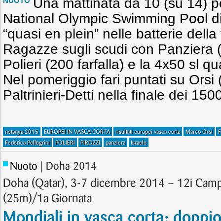
Una mattinata da 10 (su 14) per
NUOTO
National Olympic Swimming Pool di
“quasi en plein” nelle batterie della
Ragazze sugli scudi con Panziera (
Polieri (200 farfalla) e la 4x50 sl qua
Nel pomeriggio fari puntati su Orsi (
Paltrinieri-Detti nella finale dei 150
netanya 2015
EUROPEI IN VASCA CORTA
risultati europei vasca corta
Marco Orsi
F
Federica Pellegrini
POLIERI
PIROZZI
panziera
Israele
Nuoto
| Doha 2014
Doha (Qatar), 3-7 dicembre 2014 – 12i Camp
(25m)/1a Giornata
Mondiali in vasca corta: doppi