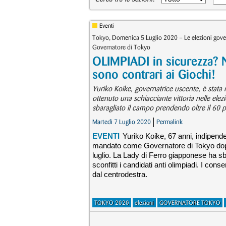
Eventi
Tokyo, Domenica 5 Luglio 2020 – Le elezioni gover
Governatore di Tokyo
OLIMPIADI in sicurezza? 
sono contrari ai Giochi!
Yuriko Koike, governatrice uscente, è stat
ottenuto una schiacciante vittoria nelle ele
sbaragliato il campo prendendo oltre il 60 pe
Martedì 7 Luglio 2020
Permalink
EVENTI
Yuriko Koike, 67 anni, indipende
mandato come Governatore di Tokyo dopo a
luglio. La Lady di Ferro giapponese ha sb
sconfitti i candidati anti olimpiadi. I conse
dal centrodestra.
TOKYO 2020
elezioni
GOVERNATORE TOKYO