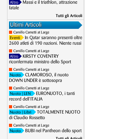
Massi e il triathlon, attrazione
Altro
fatale
Tutti gli Articoli
Ultimi Articoli
Camillo Cametti at Large
In Qatar saranno presenti oltre
Eventi
2600 atleti di 190 nazioni. Niente russi
Camillo Cametti at Large
KIRSTY COVENTRY
Altro
riconfermata ministro dello Sport
Camillo Cametti at Large
CLAMOROSO, il nuoto
Nuoto
DOWN UNDER è sottosopra
Camillo Cametti at Large
EURONUOTO, i tanti
Nuoto
| LEN
record dell’ITALIA
Camillo Cametti at Large
TOTALMENTE NUOTO
Nuoto
| Libri
di Claudio Rossetto
Camillo Cametti at Large
BUBI nel Pantheon dello sport
Nuoto
Tutti gli Articoli