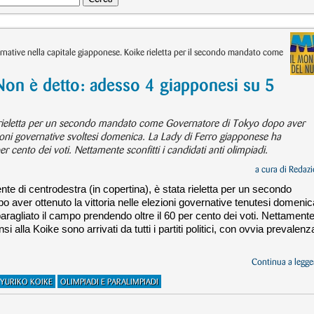
native nella capitale giapponese. Koike rieletta per il secondo mandato come
Non è detto: adesso 4 giapponesi su 5
a rieletta per un secondo mandato come Governatore di Tokyo dopo aver
zioni governative svoltesi domenica. La Lady di Ferro giapponese ha
r cento dei voti. Nettamente sconfitti i candidati anti olimpiadi.
a cura di
Redazi
nte di centrodestra (in copertina), è stata rieletta per un secondo
ver ottenuto la vittoria nelle elezioni governative tenutesi domenic
aragliato il campo prendendo oltre il 60 per cento dei voti. Nettament
nsi alla Koike sono arrivati da tutti i partiti politici, con ovvia prevalenz
Continua a legger
YURIKO KOIKE
OLIMPIADI E PARALIMPIADI