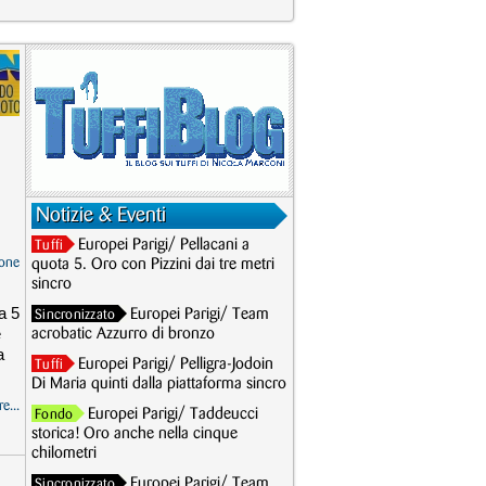
Notizie & Eventi
Europei Parigi/ Pellacani a
Tuffi
one
quota 5. Oro con Pizzini dai tre metri
sincro
a 5
Europei Parigi/ Team
Sincronizzato
e
acrobatic Azzurro di bronzo
a
Europei Parigi/ Pelligra-Jodoin
Tuffi
Di Maria quinti dalla piattaforma sincro
e...
Europei Parigi/ Taddeucci
Fondo
storica! Oro anche nella cinque
chilometri
Europei Parigi/ Team
Sincronizzato