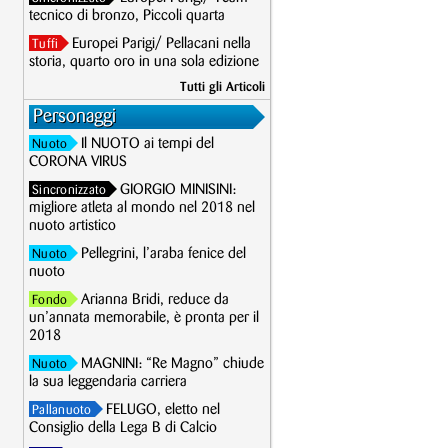
tecnico di bronzo, Piccoli quarta
Europei Parigi/ Pellacani nella
Tuffi
storia, quarto oro in una sola edizione
Tutti gli Articoli
Personaggi
Il NUOTO ai tempi del
Nuoto
CORONA VIRUS
GIORGIO MINISINI:
Sincronizzato
migliore atleta al mondo nel 2018 nel
nuoto artistico
Pellegrini, l’araba fenice del
Nuoto
nuoto
Arianna Bridi, reduce da
Fondo
un’annata memorabile, è pronta per il
2018
MAGNINI: “Re Magno” chiude
Nuoto
la sua leggendaria carriera
FELUGO, eletto nel
Pallanuoto
Consiglio della Lega B di Calcio