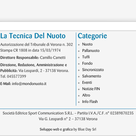
La Tecnica Del Nuoto
Categorie
Nuoto
Autorizzazione del Tribunale di Verona n. 302
Stampa CR 1808 in data 15/03/1974
Pallanuoto
Tuffi
Direttore Responsabile:
Camillo Cametti
Fondo
Direzione, Redazione, Amministrazione e
Sincronizzato
Pubblicità:
Via Leopardi, 2 - 37138 Verona.
Salvamento
Tel. 045577399
Eventi
E-Mail:
info@mondonuoto.it
Notizie FIN
Altro
Info Flash
Società Editrice Sport Communication S.R.L. – Partita I.V.A./C.F. n° 02389870235
Via G. Leopardi n° 2 – 37138 Verona
Sviluppo web e grafica
by Blue Day Srl