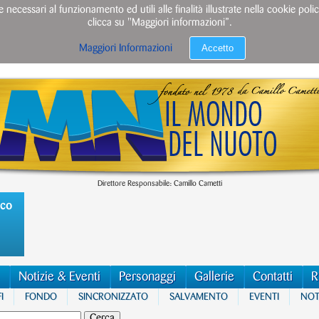
e necessari al funzionamento ed utili alle finalità illustrate nella cookie po
clicca su "Maggiori informazioni”.
Accetto
Maggiori Informazioni
Direttore Responsabile: Camillo Cametti
ico
Notizie & Eventi
Personaggi
Gallerie
Contatti
R
I
FONDO
SINCRONIZZATO
SALVAMENTO
EVENTI
NOTI