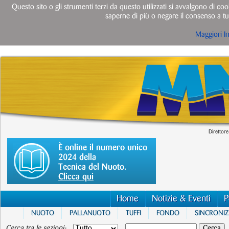
Questo sito o gli strumenti terzi da questo utilizzati si avvalgono di cook
saperne di più o negare il consenso a tut
Maggiori I
Direttore
È online il numero unico
2024 della
Tecnica del Nuoto.
Clicca qui
Home
Notizie & Eventi
P
NUOTO
PALLANUOTO
TUFFI
FONDO
SINCRONI
Cerca tra le sezioni: