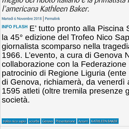
meglio del nuoto italiano e la primatist
l’americana Kathleen Baker.
Martedì 6 Novembre 2018
Permalink
E’ tutto pronto alla Piscin
INFO FLASH
la 45° edizione del Trofeo Nico Sap
giornalista scomparso nella traged
1966. L’evento, a cura di Genova 
collaborazione con la Federazione I
patrocinio di Regione Liguria (en
di Genova, richiamerà, da venerdì
1595 atleti (oltre tremila presenze 
società.
trofeo nico sapio
sciorba
Genova
Presentazione
Azzurri
KATHLEEN BAKER