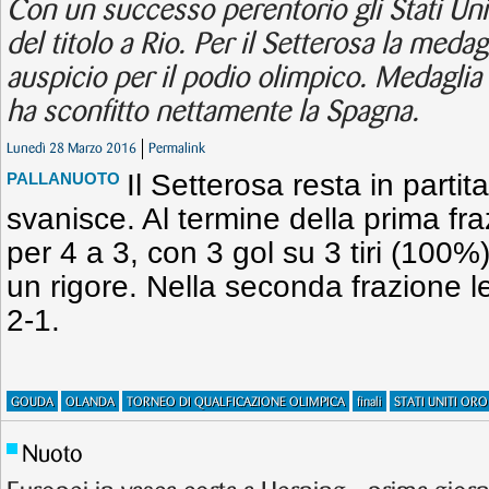
Con un successo perentorio gli Stati Uni
del titolo a Rio. Per il Setterosa la meda
auspicio per il podio olimpico. Medaglia
ha sconfitto nettamente la Spagna.
Lunedì 28 Marzo 2016
Permalink
Il Setterosa resta in partit
PALLANUOTO
svanisce. Al termine della prima fra
per 4 a 3, con 3 gol su 3 tiri (100%)
un rigore. Nella seconda frazione
2-1.
GOUDA
OLANDA
TORNEO DI QUALFICAZIONE OLIMPICA
finali
STATI UNITI ORO
Nuoto