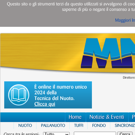
Questo sito o gli strumenti terzi da questo utilizzati si avvalgono di cook
saperne di più o negare il consenso a tut
Maggiori I
Direttore
È online il numero unico
2024 della
Tecnica del Nuoto.
Clicca qui
Home
Notizie & Eventi
P
NUOTO
PALLANUOTO
TUFFI
FONDO
SINCRONI
Cerca tra le sezioni: