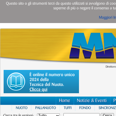
Questo sito o gli strumenti terzi da questo utilizzati si avvalgono di cook
saperne di più o negare il consenso a tut
Maggiori I
Direttore
È online il numero unico
2024 della
Tecnica del Nuoto.
Clicca qui
Home
Notizie & Eventi
P
NUOTO
PALLANUOTO
TUFFI
FONDO
SINCRONI
Cerca tra le sezioni: