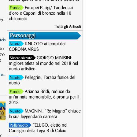
Europei Parigi/ Taddeucci
Fondo
d'oro e Caponi di bronzo nella 10
chilometri
zo
Tutti gli Articoli
Personaggi
teis
Il NUOTO ai tempi del
Nuoto
do
CORONA VIRUS
nzo
GIORGIO MINISINI:
Sincronizzato
o
migliore atleta al mondo nel 2018 nel
nuoto artistico
e...
Pellegrini, l’araba fenice del
Nuoto
nuoto
Arianna Bridi, reduce da
Fondo
un’annata memorabile, è pronta per il
2018
MAGNINI: “Re Magno” chiude
Nuoto
la sua leggendaria carriera
FELUGO, eletto nel
Pallanuoto
Consiglio della Lega B di Calcio
r