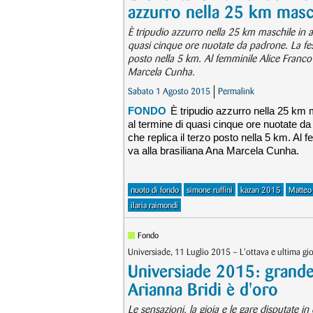
azzurro nella 25 km masc
È tripudio azzurro nella 25 km maschile in 
quasi cinque ore nuotate da padrone. La fest
posto nella 5 km. Al femminile Alice Franco 
Marcela Cunha.
Sabato 1 Agosto 2015
Permalink
FONDO
È tripudio azzurro nella 25 km 
al termine di quasi cinque ore nuotate da
che replica il terzo posto nella 5 km. Al
va alla brasiliana Ana Marcela Cunha.
nuoto di fondo
simone ruffini
kazan 2015
Matteo
ilaria raimondi
Fondo
Universiade, 11 Luglio 2015 – L'ottava e ultima gi
Universiade 2015: grande I
Arianna Bridi è d'oro
Le sensazioni, la gioia e le gare disputate in