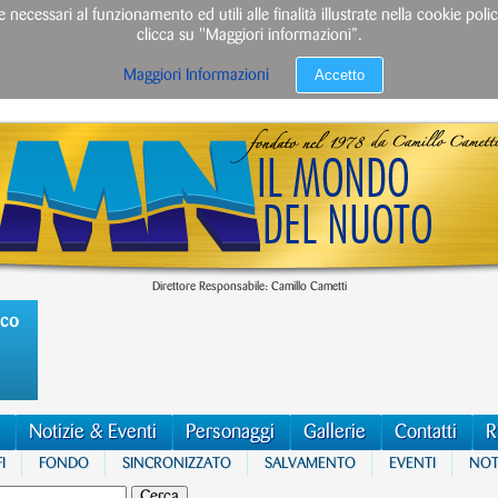
e necessari al funzionamento ed utili alle finalità illustrate nella cookie po
clicca su "Maggiori informazioni”.
Accetto
Maggiori Informazioni
Direttore Responsabile: Camillo Cametti
ico
Notizie & Eventi
Personaggi
Gallerie
Contatti
R
I
FONDO
SINCRONIZZATO
SALVAMENTO
EVENTI
NOTI