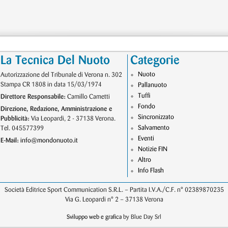
La Tecnica Del Nuoto
Categorie
Nuoto
Autorizzazione del Tribunale di Verona n. 302
Stampa CR 1808 in data 15/03/1974
Pallanuoto
Tuffi
Direttore Responsabile:
Camillo Cametti
Fondo
Direzione, Redazione, Amministrazione e
Sincronizzato
Pubblicità:
Via Leopardi, 2 - 37138 Verona.
Salvamento
Tel. 045577399
Eventi
E-Mail:
info@mondonuoto.it
Notizie FIN
Altro
Info Flash
Società Editrice Sport Communication S.R.L. – Partita I.V.A./C.F. n° 02389870235
Via G. Leopardi n° 2 – 37138 Verona
Sviluppo web e grafica
by Blue Day Srl