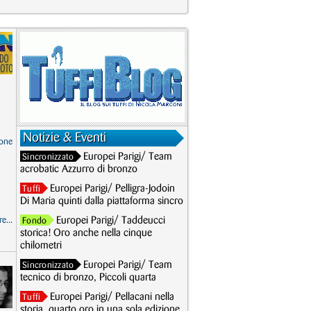
Notizie & Eventi
one
Europei Parigi/ Team
Sincronizzato
acrobatic Azzurro di bronzo
Europei Parigi/ Pelligra-Jodoin
Tuffi
Di Maria quinti dalla piattaforma sincro
e...
Europei Parigi/ Taddeucci
Fondo
storica! Oro anche nella cinque
chilometri
Europei Parigi/ Team
Sincronizzato
tecnico di bronzo, Piccoli quarta
Europei Parigi/ Pellacani nella
Tuffi
storia, quarto oro in una sola edizione