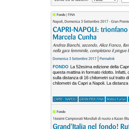
Fondo
| FINA
Napoli, Domenica 3 Settembre 2017 - Gran Premio
CAPRI-NAPOLI: trionfano M
Marcela Cunha
Andrea Bianchi, secondo, Alice Franco, Ila
nella gara femminile, completano il pingue bo
Domenica 3 Settembre 2017
Permalink
FONDO
La 52esima edizione della Capri 
questa mattina in formato ridotto. Infatt
sulla distanza di 16 chilometri sul tratto
chilometri da Capri a Napoli. La distanza
CAPRI - NAPOLI
GRAN PRIX FINA
Matteo Furlan
Fondo
16esimi Campionati Mondiali di nuoto a Kazan (Ru
Grand’Italia nel fondo! R