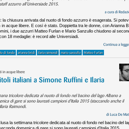
staff azzurro all’Universiade 2015.
a cura di
Redazi
ti: la chiusura arrivata dal nuoto di fondo azzurro è esagerata. Si pote
 in acque libere. E così è stato. Doppietta tra le donne, con Arianna Br
uomini, i due azzurri Matteo Furlan e Mario Sanzullo chiudono al seco
e con 18 medaglie: è record alle Universiadi.
Continua a legger
to di fondo
arianna bridi
ilaria raimondi
mario sanzullo
Matteo Furlan
i in acque libere
toli italiani a Simone Ruffini e Ilaria
mana tricolore dedicata al nuoto di fondo nel bacino del lago Albano a
ca di gare si sono laureati campioni d'Italia 2015 (staccando anche il
Ilaria Raimondi.
di
Luca De Mat
usa la settimana tricolore dedicata al nuoto di fondo nel bacino del l
econda domenica di gare si sono laureati campioni d'Italia 2015