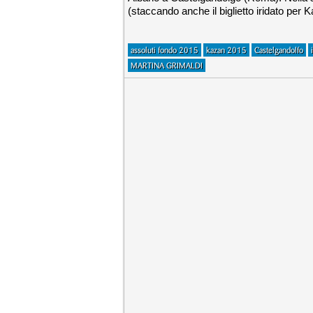
(staccando anche il biglietto iridato per 
assoluti fondo 2015
kazan 2015
Castelgandolfo
MARTINA GRIMALDI