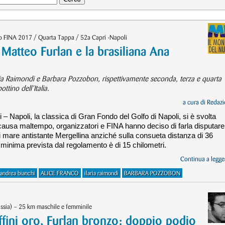
 FINA 2017 / Quarta Tappa / 52a Capri -Napoli
atteo Furlan e la brasiliana Ana
ria Raimondi e Barbara Pozzobon, rispettivamente seconda, terza e quarta
ttino dell’Italia.
a cura di
Redazi
– Napoli, la classica di Gran Fondo del Golfo di Napoli, si è svolta
i, causa maltempo, organizzatori e FINA hanno deciso di farla disputare
 di mare antistante Mergellina anziché sulla consueta distanza di 36
 minima prevista dal regolamento è di 15 chilometri.
Continua a legger
andrea bianchi
ALICE FRANCO
ilaria raimondi
BARBARA POZZOBON
ssia) – 25 km maschile e femminile
uffini oro, Furlan bronzo: doppio podio