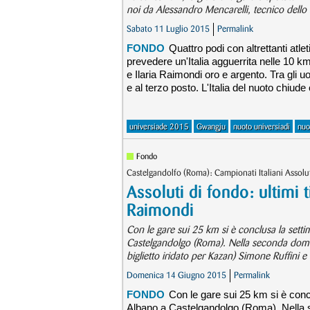
noi da Alessandro Mencarelli, tecnico dello 
Sabato 11 Luglio 2015
Permalink
FONDO
Quattro podi con altrettanti atle
prevedere un'Italia agguerrita nelle 10 km
e Ilaria Raimondi oro e argento. Tra gli 
e al terzo posto. L'Italia del nuoto chiud
universiade 2015
Gwangju
nuoto universiadi
nuo
Fondo
Castelgandolfo (Roma): Campionati Italiani Assolut
Assoluti di fondo: ultimi ti
Raimondi
Con le gare sui 25 km si è conclusa la setti
Castelgandolgo (Roma). Nella seconda domeni
biglietto iridato per Kazan) Simone Ruffini e 
Domenica 14 Giugno 2015
Permalink
FONDO
Con le gare sui 25 km si è concl
Albano a Castelgandolgo (Roma). Nella s