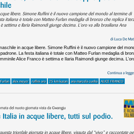
hile
acque libere. Simone Ruffini è il nuovo campione del mondo al termine di
a italiana è totale con Matteo Furlan medaglia di bronzo che replica il ter
è settima e Ilaria Raimondi giunge decima. L'oro va alla brasiliana Ana
di
Luca De Mat
maschile in acque libere. Simone Ruffini è il nuovo campione del mon
 padrone. La festa italiana è totale con Matteo Furlan medaglia di bro
 femminile Alice Franco è settima e Ilaria Raimondi giunge decima. L'or
Continua a legger
 Furlan
alex meyer
ruffini oro
25 km kazan
ana marcela cunha
ALICE FRANCO
ornata del nuoto giornata vista da Gwangju
talia in acque libere, tutti sul podio.
 questa trionfale giornata in acque libere, vissuta dal “vivo” e raccontate pe