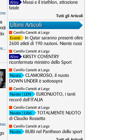
Massi e il triathlon, attrazione
Altro
fatale
one
Tutti gli Articoli
va
Ultimi Articoli
idi
ndo
Camillo Cametti at Large
In Qatar saranno presenti oltre
Eventi
2600 atleti di 190 nazioni. Niente russi
e...
Camillo Cametti at Large
KIRSTY COVENTRY
Altro
riconfermata ministro dello Sport
Camillo Cametti at Large
CLAMOROSO, il nuoto
Nuoto
DOWN UNDER è sottosopra
Camillo Cametti at Large
EURONUOTO, i tanti
Nuoto
| LEN
record dell’ITALIA
Camillo Cametti at Large
TOTALMENTE NUOTO
Nuoto
| Libri
di Claudio Rossetto
teis
Camillo Cametti at Large
BUBI nel Pantheon dello sport
Nuoto
ago
Tutti gli Articoli