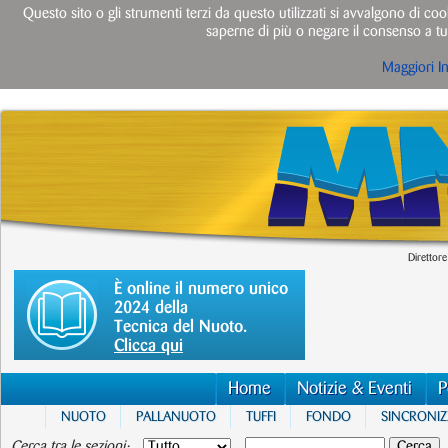
Questo sito o gli strumenti terzi da questo utilizzati si avvalgono di cook
saperne di più o negare il consenso a tut
Maggiori I
Direttore
È online il numero unico
2024 della
Tecnica del Nuoto.
Clicca qui
Home
Notizie & Eventi
P
NUOTO
PALLANUOTO
TUFFI
FONDO
SINCRONI
Cerca tra le sezioni: