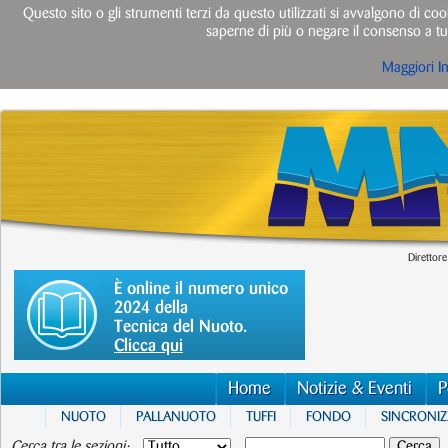
Questo sito o gli strumenti terzi da questo utilizzati si avvalgono di cook
saperne di più o negare il consenso a tut
Maggiori I
Direttore
È online il numero unico
2024 della
Tecnica del Nuoto.
Clicca qui
Home
Notizie & Eventi
P
NUOTO
PALLANUOTO
TUFFI
FONDO
SINCRONI
Cerca tra le sezioni: