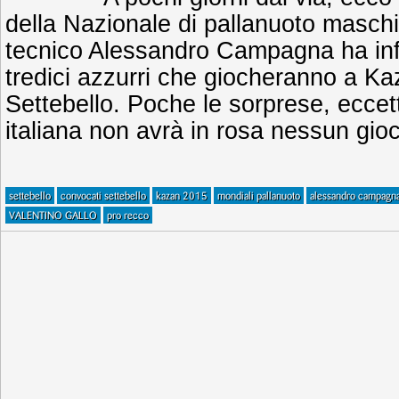
della Nazionale di pallanuoto maschi
tecnico Alessandro Campagna ha infa
tredici azzurri che giocheranno a Kaz
Settebello. Poche le sorprese, eccet
italiana non avrà in rosa nessun gio
settebello
convocati settebello
kazan 2015
mondiali pallanuoto
alessandro campagn
VALENTINO GALLO
pro recco