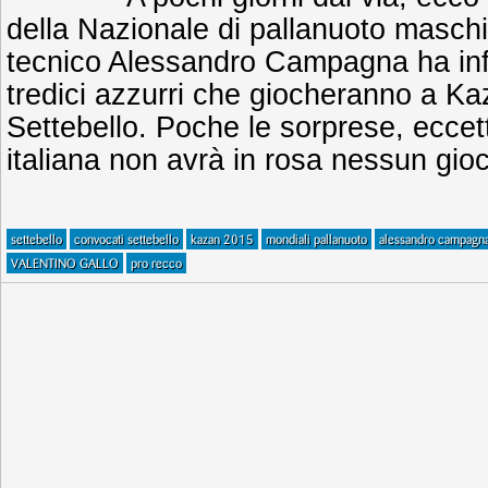
della Nazionale di pallanuoto maschi
tecnico Alessandro Campagna ha infa
tredici azzurri che giocheranno a Kaz
Settebello. Poche le sorprese, eccet
italiana non avrà in rosa nessun gio
settebello
convocati settebello
kazan 2015
mondiali pallanuoto
alessandro campagn
VALENTINO GALLO
pro recco