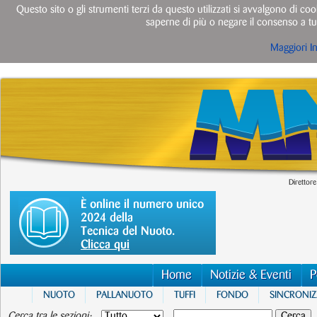
Questo sito o gli strumenti terzi da questo utilizzati si avvalgono di cook
saperne di più o negare il consenso a tut
Maggiori I
Direttore
È online il numero unico
2024 della
Tecnica del Nuoto.
Clicca qui
Home
Notizie & Eventi
P
NUOTO
PALLANUOTO
TUFFI
FONDO
SINCRONI
Cerca tra le sezioni: