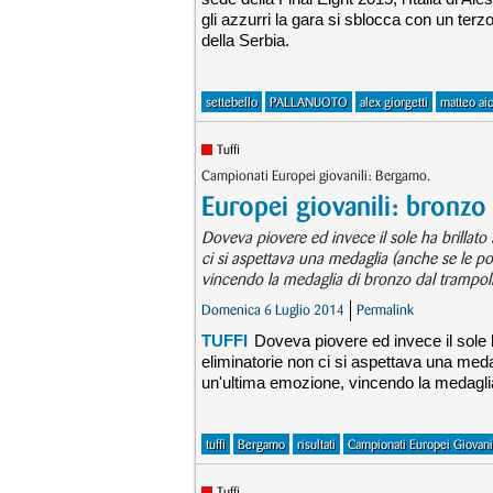
gli azzurri la gara si sblocca con un ter
della Serbia.
settebello
PALLANUOTO
alex giorgetti
matteo aic
Tuffi
Campionati Europei giovanili: Bergamo.
Europei giovanili: bronzo 
Doveva piovere ed invece il sole ha brillato 
ci si aspettava una medaglia (anche se le po
vincendo la medaglia di bronzo dal trampoli
Domenica 6 Luglio 2014
Permalink
TUFFI
Doveva piovere ed invece il sole h
eliminatorie non ci si aspettava una medag
un'ultima emozione, vincendo la medaglia 
tuffi
Bergamo
risultati
Campionati Europei Giovani
Tuffi