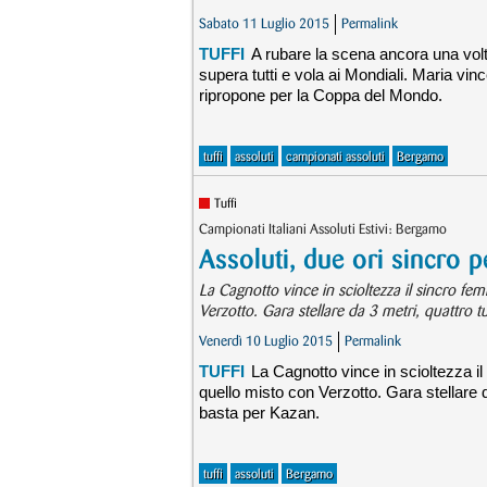
Sabato 11 Luglio 2015
Permalink
TUFFI
A rubare la scena ancora una volt
supera tutti e vola ai Mondiali. Maria vi
ripropone per la Coppa del Mondo.
tuffi
assoluti
campionati assoluti
Bergamo
Tuffi
Campionati Italiani Assoluti Estivi: Bergamo
Assoluti, due ori sincro p
La Cagnotto vince in scioltezza il sincro fem
Verzotto. Gara stellare da 3 metri, quattro
Venerdì 10 Luglio 2015
Permalink
TUFFI
La Cagnotto vince in scioltezza il 
quello misto con Verzotto. Gara stellare 
basta per Kazan.
tuffi
assoluti
Bergamo