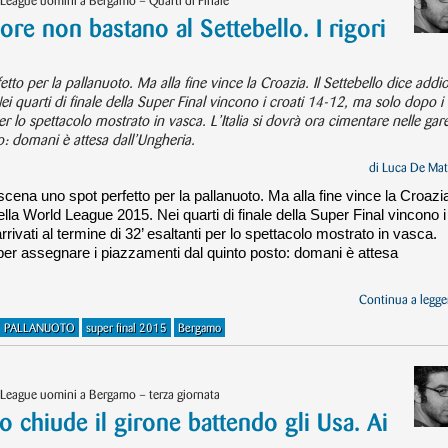
League uomini a Bergamo – Quarti di Finale
re non bastano al Settebello. I rigori
o per la pallanuoto. Ma alla fine vince la Croazia. Il Settebello dice addio
i quarti di finale della Super Final vincono i croati 14-12, ma solo dopo i t
 per lo spettacolo mostrato in vasca. L’Italia si dovrà ora cimentare nelle gar
o: domani è attesa dall’Ungheria.
di
Luca De Mat
ena uno spot perfetto per la pallanuoto. Ma alla fine vince la Croazia.
nella World League 2015. Nei quarti di finale della Super Final vincono i
arrivati al termine di 32’ esaltanti per lo spettacolo mostrato in vasca.
e per assegnare i piazzamenti dal quinto posto: domani è attesa
Continua a legger
PALLANUOTO
super final 2015
Bergamo
League uomini a Bergamo – terza giornata
o chiude il girone battendo gli Usa. Ai