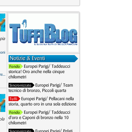
ppia
coni
Notizie & Eventi
Europei Parigi/ Taddeucci
Fondo
storica! Oro anche nella cinque
e...
chilometri
Europei Parigi/ Team
Sincronizzato
tecnico di bronzo, Piccoli quarta
Europei Parigi/ Pellacani nella
Tuffi
storia, quarto oro in una sola edizione
Europei Parigi/ Taddeucci
Fondo
d'oro e Caponi di bronzo nella 10
ola
chilometri
Europei Parigi/ Pelati
Sincronizzato