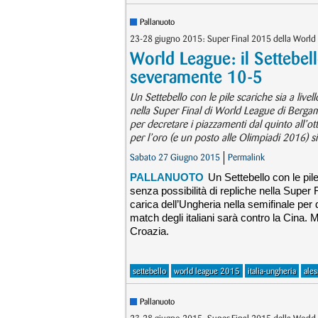
Pallanuoto
23-28 giugno 2015: Super Final 2015 della World
World League: il Settebel
severamente 10-5
Un Settebello con le pile scariche sia a livel
nella Super Final di World League di Bergamo.
per decretare i piazzamenti dal quinto all’o
per l’oro (e un posto alle Olimpiadi 2016) s
Sabato 27 Giugno 2015
Permalink
PALLANUOTO
Un Settebello con le pile
senza possibilità di repliche nella Super 
carica dell’Ungheria nella semifinale per 
match degli italiani sarà contro la Cina. 
Croazia.
settebello
world league 2015
italia-ungheria
ale
Pallanuoto