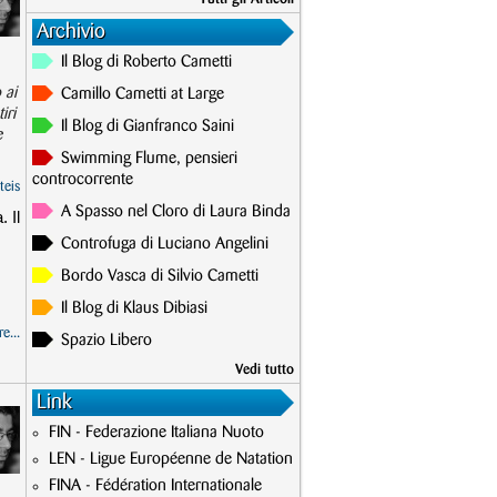
Archivio
Il Blog di Roberto Cametti
 ai
Camillo Cametti at Large
iri
Il Blog di Gianfranco Saini
e
Swimming Flume, pensieri
controcorrente
teis
A Spasso nel Cloro di Laura Binda
 Il
Controfuga di Luciano Angelini
Bordo Vasca di Silvio Cametti
Il Blog di Klaus Dibiasi
e...
Spazio Libero
Vedi tutto
Link
FIN - Federazione Italiana Nuoto
LEN - Ligue Européenne de Natation
FINA - Fédération Internationale