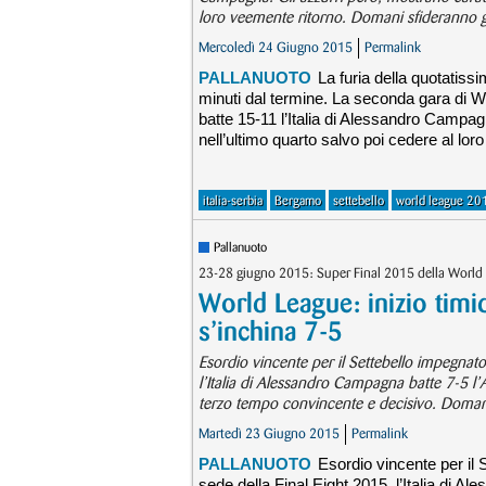
loro veemente ritorno. Domani sfideranno g
Mercoledì 24 Giugno 2015
Permalink
PALLANUOTO
La furia della quotatissi
minuti dal termine. La seconda gara di W
batte 15-11 l’Italia di Alessandro Campa
nell’ultimo quarto salvo poi cedere al lo
italia-serbia
Bergamo
settebello
world league 20
Pallanuoto
23-28 giugno 2015: Super Final 2015 della World
World League: inizio timid
s’inchina 7-5
Esordio vincente per il Settebello impegnat
l’Italia di Alessandro Campagna batte 7-5 l’A
terzo tempo convincente e decisivo. Domani 
Martedì 23 Giugno 2015
Permalink
PALLANUOTO
Esordio vincente per il
sede della Final Eight 2015, l’Italia di 