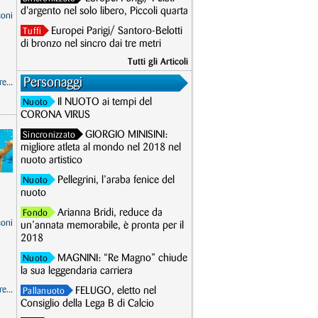
d'argento nel solo libero, Piccoli quarta
coni
Europei Parigi/ Santoro-Belotti
Tuffi
di bronzo nel sincro dai tre metri
Tutti gli Articoli
Personaggi
e...
Il NUOTO ai tempi del
Nuoto
CORONA VIRUS
GIORGIO MINISINI:
Sincronizzato
migliore atleta al mondo nel 2018 nel
nuoto artistico
Pellegrini, l’araba fenice del
Nuoto
nuoto
Arianna Bridi, reduce da
Fondo
coni
un’annata memorabile, è pronta per il
2018
MAGNINI: “Re Magno” chiude
Nuoto
la sua leggendaria carriera
e...
FELUGO, eletto nel
Pallanuoto
Consiglio della Lega B di Calcio