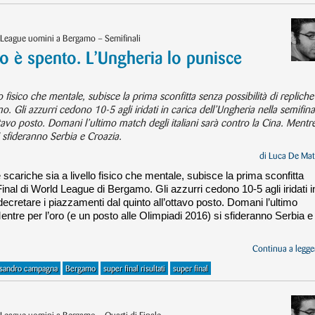
 League uomini a Bergamo – Semifinali
lo è spento. L’Ungheria lo punisce
lo fisico che mentale, subisce la prima sconfitta senza possibilità di repliche
 Gli azzurri cedono 10-5 agli iridati in carica dell’Ungheria nella semifina
ttavo posto. Domani l’ultimo match degli italiani sarà contro la Cina. Mentr
i sfideranno Serbia e Croazia.
di
Luca De Mat
 scariche sia a livello fisico che mentale, subisce la prima sconfitta
Final di World League di Bergamo. Gli azzurri cedono 10-5 agli iridati i
decretare i piazzamenti dal quinto all’ottavo posto. Domani l’ultimo
Mentre per l’oro (e un posto alle Olimpiadi 2016) si sfideranno Serbia e
Continua a legger
ssandro campagna
Bergamo
super final risultati
super final