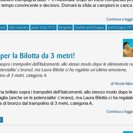
zo tempo convincente e decisivo. Domani la sfida ai campioni in carica
Continua a legger
ardi
italia-australia
super final 2015
Bergamo
risultati world league
world league 20
per la Bilotta da 3 metri!
sopra i trampolini dell'Italcementi; allo stesso modo dopo le eliminatorie n
tenzialita' c'erano), ma Laura Bilotta ci ha regalato un'ultima emozione,
no di 3 metri, categoria A.
di
Nicola Mar
a brillato sopra i trampolini dell'Italcementi; allo stesso modo dopo le
lia (anche se le potenzialita' c'erano), ma Laura Bilotta ci ha regalat
di bronzo dal trampolino di 3 metri, categoria A.
Continua a legger
li