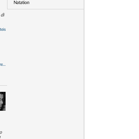
Natation
 di
teis
e...
o