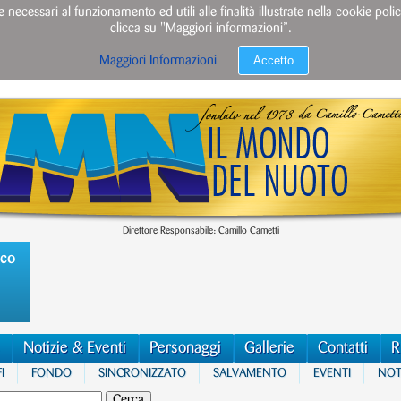
e necessari al funzionamento ed utili alle finalità illustrate nella cookie po
clicca su "Maggiori informazioni”.
Accetto
Maggiori Informazioni
Direttore Responsabile: Camillo Cametti
ico
Notizie & Eventi
Personaggi
Gallerie
Contatti
R
I
FONDO
SINCRONIZZATO
SALVAMENTO
EVENTI
NOTI