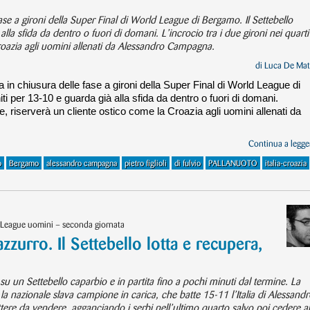
fase a gironi della Super Final di World League di Bergamo. Il Settebello
alla sfida da dentro o fuori di domani. L’incrocio tra i due gironi nei quarti
Croazia agli uomini allenati da Alessandro Campagna.
di
Luca De Mat
a in chiusura delle fase a gironi della Super Final di World League di
iti per 13-10 e guarda già alla sfida da dentro o fuori di domani.
nale, riserverà un cliente ostico come la Croazia agli uomini allenati da
Continua a legger
o
Bergamo
alessandro campagna
pietro figlioli
di fulvio
PALLANUOTO
italia-croazia
 League uomini – seconda giornata
zurro. Il Settebello lotta e recupera,
1
 su un Settebello caparbio e in partita fino a pochi minuti dal termine. La
 nazionale slava campione in carica, che batte 15-11 l’Italia di Alessandr
ere da vendere, agganciando i serbi nell’ultimo quarto salvo poi cedere al