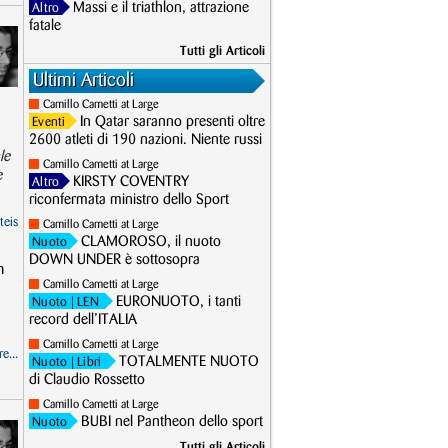
Massi e il triathlon, attrazione
Altro
fatale
Tutti gli Articoli
Ultimi Articoli
Camillo Cametti at Large
In Qatar saranno presenti oltre
Eventi
2600 atleti di 190 nazioni. Niente russi
le
Camillo Cametti at Large
e
KIRSTY COVENTRY
Altro
riconfermata ministro dello Sport
teis
Camillo Cametti at Large
CLAMOROSO, il nuoto
Nuoto
DOWN UNDER è sottosopra
n
Camillo Cametti at Large
EURONUOTO, i tanti
Nuoto
| LEN
record dell’ITALIA
Camillo Cametti at Large
e...
TOTALMENTE NUOTO
Nuoto
| Libri
di Claudio Rossetto
Camillo Cametti at Large
BUBI nel Pantheon dello sport
Nuoto
Tutti gli Articoli