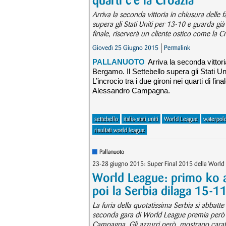
quarti c'è la Croazia
Arriva la seconda vittoria in chiusura delle 
supera gli Stati Uniti per 13-10 e guarda già 
finale, riserverà un cliente ostico come la 
Giovedì 25 Giugno 2015
Permalink
PALLANUOTO
Arriva la seconda vittori
Bergamo. Il Settebello supera gli Stati Un
L’incrocio tra i due gironi nei quarti di fi
Alessandro Campagna.
settebello
italia-stati uniti
World League
waterpol
risultati world league
Pallanuoto
23-28 giugno 2015: Super Final 2015 della World
World League: primo ko az
poi la Serbia dilaga 15-1
La furia della quotatissima Serbia si abbatte
seconda gara di World League premia però la
Campagna. Gli azzurri però, mostrano caratt