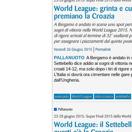
23-28 giugno 2015: Super Final 2015 della World 
World League: grinta e cuo
premiano la Croazia
A Bergamo è andato in scena uno spot perfett
sogni di vittoria nella World League 2015. Ne
di rigore arrivati al termine di 32’ esaltanti
per assegnare i piazzamenti dal quinto post
Venerdì 26 Giugno 2015
Permalink
PALLANUOTO
A Bergamo è andato in sc
Settebello dice addio ai sogni di vittoria 
croati 14-12, ma solo dopo i tiri di rigore 
L’Italia si dovrà ora cimentare nelle gar
dall’Ungheria.
waterpolo
World League
italia-croazia
settebello
Pallanuoto
23-28 giugno 2015: Super Final 2015 della World 
World League: il Settebell