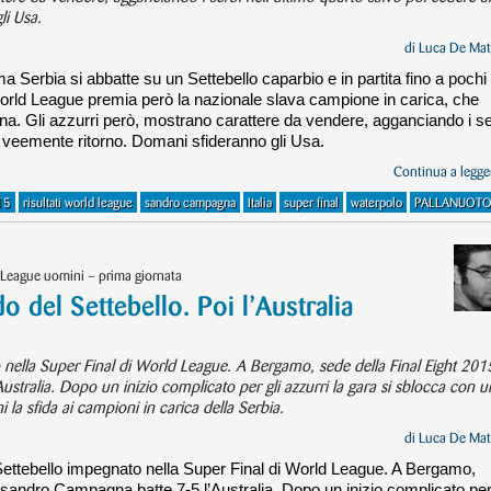
li Usa.
di
Luca De Mat
ma Serbia si abbatte su un Settebello caparbio e in partita fino a pochi
orld League premia però la nazionale slava campione in carica, che
gna. Gli azzurri però, mostrano carattere da vendere, agganciando i se
ro veemente ritorno. Domani sfideranno gli Usa.
Continua a legger
15
risultati world league
sandro campagna
Italia
super final
waterpolo
PALLANUOT
 League uomini – prima giornata
o del Settebello. Poi l’Australia
o nella Super Final di World League. A Bergamo, sede della Final Eight 201
ustralia. Dopo un inizio complicato per gli azzurri la gara si sblocca con u
la sfida ai campioni in carica della Serbia.
di
Luca De Mat
 Settebello impegnato nella Super Final di World League. A Bergamo,
Alessandro Campagna batte 7-5 l’Australia. Dopo un inizio complicato pe