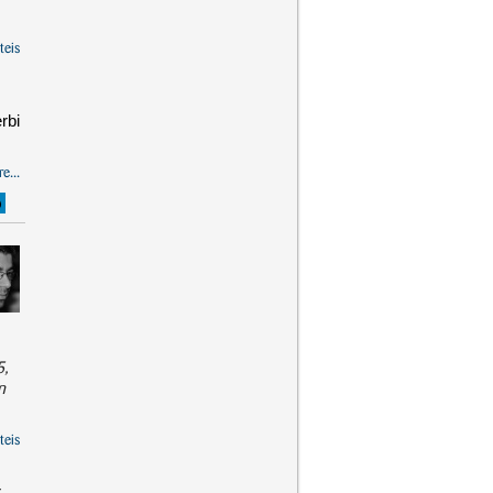
teis
rbi
e...
O
5,
n
teis
r