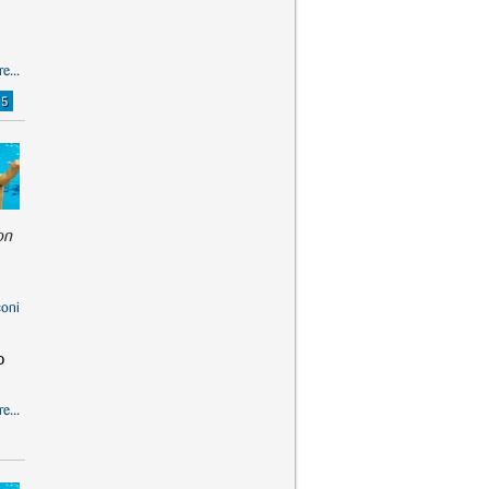
e...
15
on
coni
o
e...