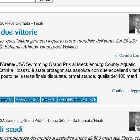
(50M)/3a Giornata – Finali
 due vittorie
o, quest'ultima gara con il quarto crono mondiale dell'anno. Sui 50 stile
elle Bahamas Arianna Vanderpool-Wallace.
di
Camillo Cam
 dell’Arena/USA Swimming Grand Prix al Mecklenburg County Aquatic
 Katinka Hosszu è stata protagonista assoluta con due eccellenti vittori
o posto nella terza finale disputata, ormai stanca, quella dei 400 metri
Continua a legger
IORNATA
VASCA LUNGA
HOSSZU
VANDEPOOL-WALLACE
USA Swimming Grand Prix/4a Tappa (50m) – 3a Giornata/Finali
i scudi
e campionessa del mondo si aggiudica anche gli 800 metri stile libero, con