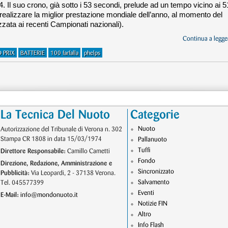
4. Il suo crono, già sotto i 53 secondi, prelude ad un tempo vicino ai 5
realizzare la miglior prestazione mondiale dell’anno, al momento del
zzata ai recenti Campionati nazionali).
Continua a legger
 PRIX
BATTERIE
100 farfalla
phelps
La Tecnica Del Nuoto
Categorie
Nuoto
Autorizzazione del Tribunale di Verona n. 302
Stampa CR 1808 in data 15/03/1974
Pallanuoto
Tuffi
Direttore Responsabile:
Camillo Cametti
Fondo
Direzione, Redazione, Amministrazione e
Sincronizzato
Pubblicità:
Via Leopardi, 2 - 37138 Verona.
Salvamento
Tel. 045577399
Eventi
E-Mail:
info@mondonuoto.it
Notizie FIN
Altro
Info Flash