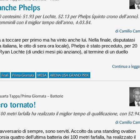
anche Phelps
20 centesimi: 51.93 per Lochte, 52.13 per Phelps (quinto crono dell’anno).
femminili con il miglior tempo dell’anno, 4:03.84.
di
Camillo Cam
 a toccare per primo ma ha vinto anche lui. Nella finale, disputatasi
a italiana, le otto di sera ora locale), Phelps è stato preceduto, per 20
Ryan Lochte (di undici mesi più anziano), al termine di un duello
Continua a legger
finali
Prima Giornata
MESA
ARENA USA GRAND PRIX
arta Tappa/Prima Giornata – Batterie
ro tornato!
00 metri farfalla ha realizzato il miglior tempo di qualificazione, con 52.94
di
Camillo Cam
 avversario di sempre, sono serviti. Accolto da una standing ovation
a quattro dell’ultima batteria dei 100 metri farfalla, ha realizzato il