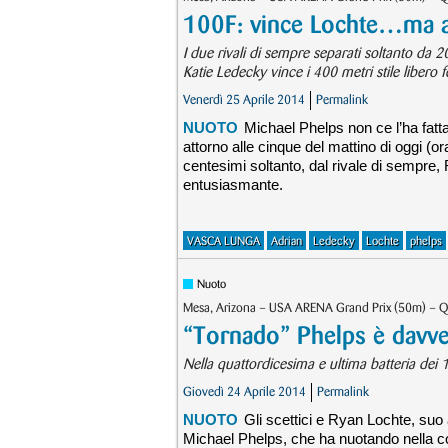
100F: vince Lochte…ma 
I due rivali di sempre separati soltanto da 
Katie Ledecky vince i 400 metri stile libero 
Venerdì 25 Aprile 2014
Permalink
NUOTO
Michael Phelps non ce l’ha fatta
attorno alle cinque del mattino di oggi (or
centesimi soltanto, dal rivale di sempre, 
entusiasmante.
VASCA LUNGA
Adrian
Ledecky
Lochte
phelps
Nuoto
Mesa, Arizona – USA ARENA Grand Prix (50m) – Qu
“Tornado” Phelps è davve
Nella quattordicesima e ultima batteria dei 1
Giovedì 24 Aprile 2014
Permalink
NUOTO
Gli scettici e Ryan Lochte, suo
Michael Phelps, che ha nuotando nella corsi