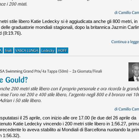
ce i 200 misti.
di
Camillo Cam
etri stile libero Katie Ledecky si è aggiudicata anche gli 800 metri, in
 delle graduatorie mondiali stagionali, dopo la britannica Jazmin Carli
 (8:19.76).
Continua a legger
A
finali
VASCA LUNGA
Ledecky
HOFF
USA Swimming Grand Prix/4a Tappa (50m) – 2a Giornata/Finali
e Gould?
che 200 metri stile libero con il proprio personale e ora ricorda la grand
se l’oro nei 200 e 400 stile libero, l’argento negli 800 e il bronzo nei 10
drian i 50 stile libero.
di
Camillo Cam
sputatasi il 25 aprile, con inizio alle ore 17.00 (le due del 26 aprile da
ottenuto Katie Ledecky vincendo i 200 metri stile libero in 1:56.27, prim
 precedente lo aveva stabilito ai Mondiali di Barcellona nuotando la pr
in 1:56.32).