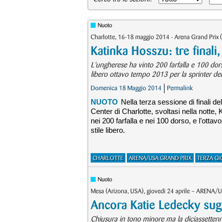
Nuoto
Charlotte, 16-18 maggio 2014 - Arena Grand Prix 
Katinka Hosszu: tre finali,
L'ungherese ha vinto 200 farfalla e 100 dors
libero ottavo tempo 2013 per la sprinter d
Domenica 18 Maggio 2014
Permalink
NUOTO
Nella terza sessione di finali
Center di Charlotte, svoltasi nella notte,
nei 200 farfalla e nei 100 dorso, e l’ottav
stile libero.
CHARLOTTE
ARENA/USA GRAND PRIX
TERZA G
Nuoto
Mesa (Arizona, USA), giovedi 24 aprile – ARENA/
Ancora Katie Ledecky sugl
Chiusura in tono minore ma la diciassettenn