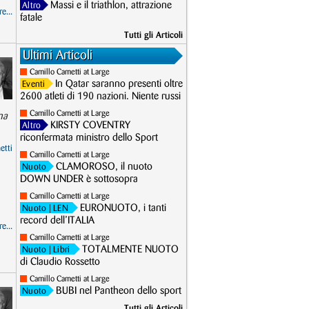
Massi e il triathlon, attrazione
Altro
e...
fatale
Tutti gli Articoli
Ultimi Articoli
Camillo Cametti at Large
In Qatar saranno presenti oltre
Eventi
2600 atleti di 190 nazioni. Niente russi
Camillo Cametti at Large
ma
KIRSTY COVENTRY
Altro
riconfermata ministro dello Sport
etti
Camillo Cametti at Large
CLAMOROSO, il nuoto
Nuoto
DOWN UNDER è sottosopra
Camillo Cametti at Large
EURONUOTO, i tanti
Nuoto
| LEN
record dell’ITALIA
e...
Camillo Cametti at Large
TOTALMENTE NUOTO
Nuoto
| Libri
di Claudio Rossetto
Camillo Cametti at Large
BUBI nel Pantheon dello sport
Nuoto
Tutti gli Articoli