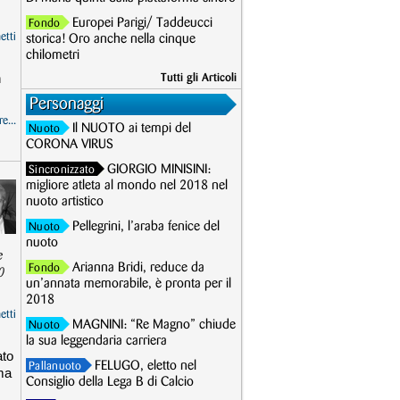
Europei Parigi/ Taddeucci
Fondo
etti
storica! Oro anche nella cinque
chilometri
n
Tutti gli Articoli
Personaggi
e...
Il NUOTO ai tempi del
Nuoto
CORONA VIRUS
GIORGIO MINISINI:
Sincronizzato
migliore atleta al mondo nel 2018 nel
nuoto artistico
Pellegrini, l’araba fenice del
Nuoto
nuoto
e
Arianna Bridi, reduce da
Fondo
0
un’annata memorabile, è pronta per il
2018
etti
MAGNINI: “Re Magno” chiude
Nuoto
la sua leggendaria carriera
ato
FELUGO, eletto nel
Pallanuoto
ima
Consiglio della Lega B di Calcio