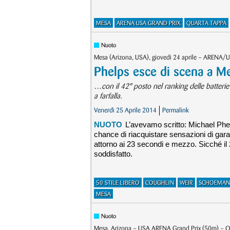
MESA
ARENA USA GRAND PRIX
QUARTA TAPPA
Nuoto
Mesa (Arizona, USA), giovedi 24 aprile – ARENA/
Phelps esce di scena a 
…con il 42° posto nel ranking delle batter
a farfalla.
Venerdì 25 Aprile 2014
Permalink
NUOTO
L’avevamo scritto: Michael Phelp
chance di riacquistare sensazioni di gara.
attorno ai 23 secondi e mezzo. Sicché il 
soddisfatto.
50 STILE LIBERO
COUGHLIN
WEIR
SCHOEMAN
MESA
Nuoto
Mesa, Arizona – USA ARENA Grand Prix (50m) – Qu