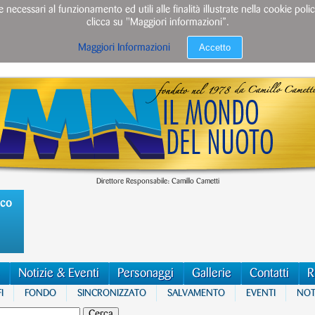
e necessari al funzionamento ed utili alle finalità illustrate nella cookie po
clicca su "Maggiori informazioni”.
Accetto
Maggiori Informazioni
Direttore Responsabile: Camillo Cametti
ico
Notizie & Eventi
Personaggi
Gallerie
Contatti
R
I
FONDO
SINCRONIZZATO
SALVAMENTO
EVENTI
NOTI