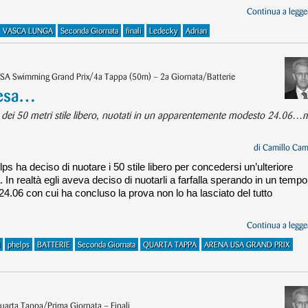
Continua a legger
VASCA LUNGA
Seconda Giornata
finali
Ledecky
Adrian
USA Swimming Grand Prix/4a Tappa (50m) – 2a Giornata/Batterie
Mesa…
ie dei 50 metri stile libero, nuotati in un apparentemente modesto 24.06…
di
Camillo Cam
s ha deciso di nuotare i 50 stile libero per concedersi un’ulteriore
 In realtà egli aveva deciso di nuotarli a farfalla sperando in un tempo
24.06 con cui ha concluso la prova non lo ha lasciato del tutto
Continua a legger
phelps
BATTERIE
Seconda Giornata
QUARTA TAPPA
ARENA USA GRAND PRIX
arta Tappa/Prima Giornata – Finali