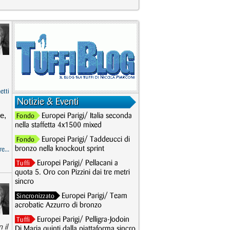
etti
Notizie & Eventi
e,
Europei Parigi/ Italia seconda
Fondo
nella staffetta 4x1500 mixed
Europei Parigi/ Taddeucci di
Fondo
bronzo nella knockout sprint
e...
Europei Parigi/ Pellacani a
Tuffi
quota 5. Oro con Pizzini dai tre metri
sincro
Europei Parigi/ Team
Sincronizzato
acrobatic Azzurro di bronzo
Europei Parigi/ Pelligra-Jodoin
Tuffi
 il
Di Maria quinti dalla piattaforma sincro