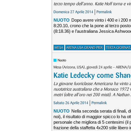
terzo tempo dell’anno. Katie Hoff torna e vin
Domenica 27 Aprile 2014
Permalink
NUOTO
Dopo avere vinto i 400 e i 200 m
8:20.10, crono che la pone al terzo posto
(8:18.36) e l’australiana Jessica Ashwood
MESA
ARENA USA GRAND PRIX
TERZA GIORNAT
Nuoto
Mesa (Arizona, USA), giovedi 24 aprile – ARENA/
Katie Ledecky come Shan
La giovane fuoriclasse Americana ha vinto an
nuotatrice australiana che a Monaco 1972 vin
metri (oltre all’oro nei 200 misti). A Nathan A
Sabato 26 Aprile 2014
Permalink
NUOTO
Nella seconda serata di finali, di
noi), il risultato di maggior spicco lo ha 
personale che migliora di 5 centesimi (il
frazione della staffetta 4x200 stile libero 