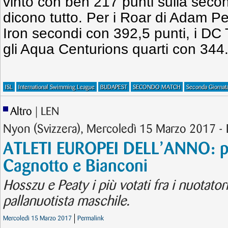
vinto con ben 217 punti sulla seco
dicono tutto. Per i Roar di Adam Pe
Iron secondi con 392,5 punti, i DC 
gli Aqua Centurions quarti con 344
ISL
International Swimming League
BUDAPEST
SECONDO MATCH
Seconda Giornat
Altro
| LEN
Nyon (Svizzera), Mercoledì 15 Marzo 2017 
ATLETI EUROPEI DELL’ANNO: per 
Cagnotto e Bianconi
Hosszu e Peaty i più votati fra i nuotatori
pallanuotista maschile.
Mercoledì 15 Marzo 2017
Permalink