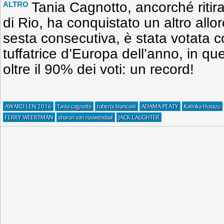
Tania Cagnotto, ancorché ritira
ALTRO
di Rio, ha conquistato un altro allor
sesta consecutiva, è stata votata c
tuffatrice d’Europa dell’anno, in qu
oltre il 90% dei voti: un record!
AWARD LEN 2016
Tania cagnotto
roberta bianconi
ADAMA PEATY
Katinka Hosszu
FERRY WEERTMAN
sharon van rouwendaal
JACK LAUGHTER