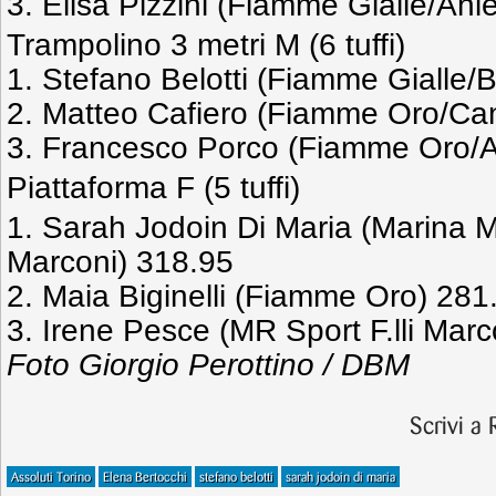
3. Elisa Pizzini (Fiamme Gialle/An
Trampolino 3 metri M (6 tuffi)
1. Stefano Belotti (Fiamme Gialle/
2. Matteo Cafiero (Fiamme Oro/Can
3. Francesco Porco (Fiamme Oro/
Piattaforma F (5 tuffi)
1. Sarah Jodoin Di Maria (Marina Mi
Marconi) 318.95
2. Maia Biginelli (Fiamme Oro) 281
3. Irene Pesce (MR Sport F.lli Mar
Foto Giorgio Perottino / DBM
Scrivi a
Assoluti Torino
Elena Bertocchi
stefano belotti
sarah jodoin di maria