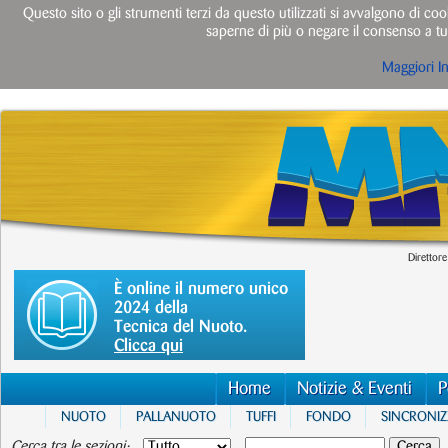
Questo sito o gli strumenti terzi da questo utilizzati si avvalgono di cook
saperne di più o negare il consenso a tut
Maggiori I
Direttore
È online il numero unico
2024 della
Tecnica del Nuoto.
Clicca qui
Home
Notizie & Eventi
P
NUOTO
PALLANUOTO
TUFFI
FONDO
SINCRONI
Cerca tra le sezioni: