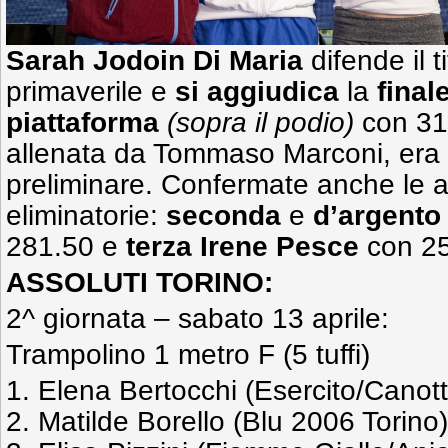
Sarah Jodoin Di Maria
difende il t
primaverile e
si aggiudica
la
final
piattaforma
(sopra il podio)
con 318
allenata da Tommaso Marconi, era 
preliminare. Confermate anche le al
eliminatorie:
seconda
e
d’argento
281.50 e
terza Irene Pesce
con 25
ASSOLUTI TORINO:
2^ giornata – sabato 13 aprile:
Trampolino 1 metro F (5 tuffi)
1. Elena Bertocchi (Esercito/Canott
2. Matilde Borello (Blu 2006 Torino