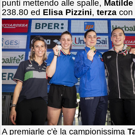
punti mettendo alle spalle,
Matilde
238.80 ed
Elisa Pizzini
,
terza
con 
A premiarle c'è la campionissima
T