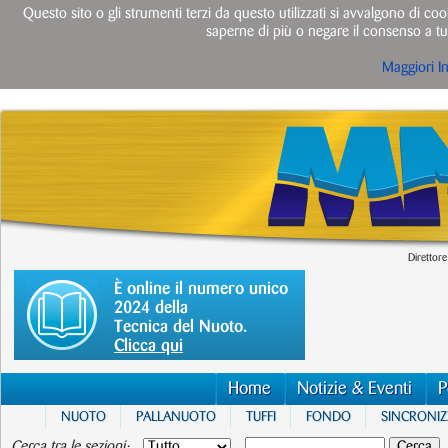
Questo sito o gli strumenti terzi da questo utilizzati si avvalgono di cook
saperne di più o negare il consenso a tut
Maggiori I
Direttore
È online il numero unico
2024 della
Tecnica del Nuoto.
Clicca qui
Home
Notizie & Eventi
P
NUOTO
PALLANUOTO
TUFFI
FONDO
SINCRONI
Cerca tra le sezioni: