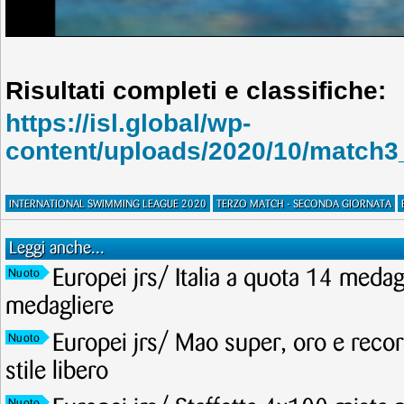
Risultati completi e classifiche:
https://isl.global/wp-
content/uploads/2020/10/match3
INTERNATIONAL SWIMMING LEAGUE 2020
TERZO MATCH - SECONDA GIORNATA
Leggi anche...
Europei jrs/ Italia a quota 14 meda
Nuoto
medagliere
Europei jrs/ Mao super, oro e recor
Nuoto
stile libero
Nuoto