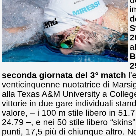
i
d
S
2
a
B
2
seconda giornata del 3° match
l’
venticinquenne nuotatrice di Marsig
alla Texas A&M University a College
vittorie in due gare individuali stan
valore, – i 100 m stile libero in 51.7
24.79 –, e nei 50 stile libero “skins”
punti, 17,5 più di chiunque altro. N