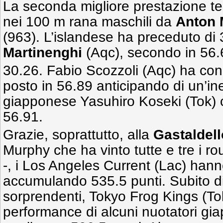
La seconda migliore prestazione tec
nei 100 m rana maschili da
Anton
(963). L’islandese ha preceduto di
Martinenghi
(Aqc), secondo in 56.
30.26. Fabio Scozzoli (Aqc) ha conq
posto in 56.89 anticipando di un’ine
giapponese Yasuhiro Koseki (Tok) 
56.91.
Grazie, soprattutto, alla
Gastaldell
Murphy che ha vinto tutte e tre i r
-, i Los Angeles Current (Lac) hann
accumulando 535.5 punti. Subito die
sorprendenti, Tokyo Frog Kings (Tok
performance di alcuni nuotatori gi