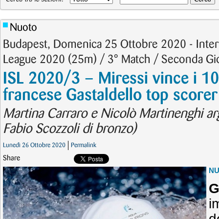
Nuoto
Budapest, Domenica 25 Ottobre 2020 - Inte
League 2020 (25m) / 3° Match / Seconda Gi
ISL 2020/3 – Miressi vince i 100
francese Gastaldello top scorer
Martina Carraro e Nicolò Martinenghi ar
Fabio Scozzoli di bronzo)
Lunedì 26 Ottobre 2020
Permalink
Share
N
G
i
d