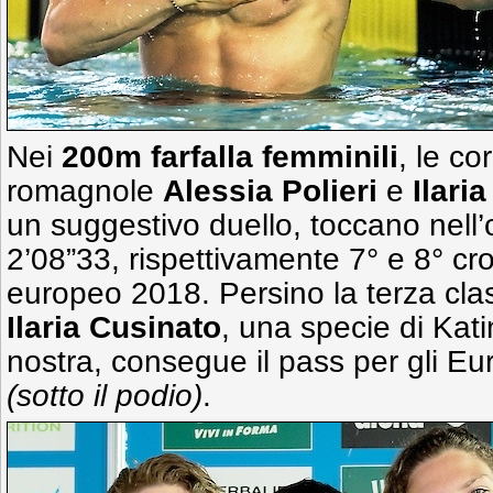
Nei
200m farfalla femminili
, le co
romagnole
Alessia Polieri
e
Ilari
un suggestivo duello, toccano nell’
2’08”33, rispettivamente 7° e 8° cr
europeo 2018. Persino la terza clas
Ilaria Cusinato
, una specie di Kat
nostra, consegue il pass per gli Eu
(sotto il podio)
.