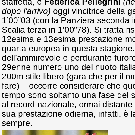
staffetta, e
Federica Pellegrini
(ne
dopo l'arrivo)
oggi vincitrice della g
1’00”03 (con la Panziera seconda in
Scalia terza in 1’00”78). Si tratta r
12esima e 13esima prestazione mo
quarta europea in questa stagione. 
dell’ammirevole e perdurante furore
29enne numero uno del nuoto itali
200m stile libero (gara che per il 
fare) – occorre considerare che que
tempo sono soltanto una fase del s
al record nazionale, ormai distante 
sua prestazione odierna, infatti, è 
sempre.