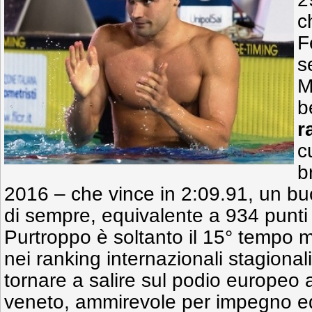
c
F
s
M
b
r
c
b
2016 – che vince in 2:09.91, un bu
di sempre, equivalente a 934 punti 
Purtroppo è soltanto il 15° tempo 
nei ranking internazionali stagional
tornare a salire sul podio europeo 
veneto, ammirevole per impegno 