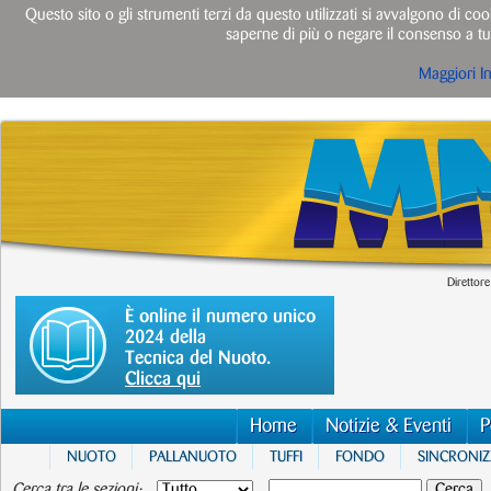
Questo sito o gli strumenti terzi da questo utilizzati si avvalgono di cook
saperne di più o negare il consenso a tut
Maggiori I
Direttore
È online il numero unico
2024 della
Tecnica del Nuoto.
Clicca qui
Home
Notizie & Eventi
P
NUOTO
PALLANUOTO
TUFFI
FONDO
SINCRONI
Cerca tra le sezioni: