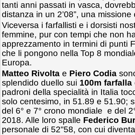
tanti anni passati in vasca, dovrebb
distanza in un 2’08”, una missione di
Viceversa i farfallisti e i dorsisti nos
femmine, pur con tempi che non h
apprezzamento in termini di punti 
che li pongono nella Top 8 mondiale 
Europa.
Matteo Rivolta
e
Piero Codia
sono
splendido duello sui
100m farfalla
padroni della specialità in Italia t
solo centesimo, in 51.89 e 51.90; si
del 6° e 7° crono mondiale e del 2
2018. Alle loro spalle
Federico Bu
personale di 52''58, con cui diventa