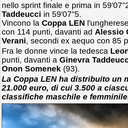
nello sprint finale e prima in 59'07''
Taddeucci
in 59'07''5.
Vincono la
Coppa LEN
l'ungheres
con 114 punti, davanti ad
Alessio 
Verani
, secondi ex aequo con 85 p
Fra le donne vince la tedesca
Leon
punti, davanti a
Ginevra Taddeuc
Onon Somenek
(93).
La Coppa LEN ha distribuito un 
21.000 euro, di cui 3.500 a ciascu
classifiche maschile e femminile