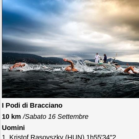
I Podi di Bracciano
10 km
/
Sabato
16 Settembre
Uomini
1. Kristof Rasovszky (HUN) 1h55'34''2