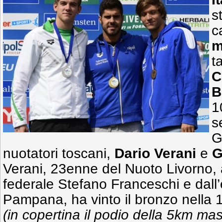
s
c
m
t
C
B
1
s
G
nuotatori toscani,
Dario Verani
e
G
Verani,
23enne del Nuoto Livorno, a
federale Stefano Franceschi e dall
Pampana, ha vinto il bronzo nella 
(in copertina il podio della 5km mas