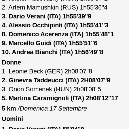
2. Artem Mamushkin (RUS) 1h55'36''4
3. Dario Verani (ITA) 1h55'39''9
4. Alessio Occhipinti (ITA) 1h55'41''3
8. Domenico Acerenza (ITA) 1h55'48''1
9. Marcello Guidi (ITA) 1h55'51''6
10. Andrea Bianchi (ITA) 1h56'49''8
Donne
1. Leonie Beck (GER) 2h08'07''8
2. Ginevra Taddeucci (ITA) 2H08'07''9
3. Onon Somenek (HUN) 2h08'08''5
5. Martina Caramignoli (ITA) 2h08'12''17
5 km
/D
omenica 17 Settembre
Uomini