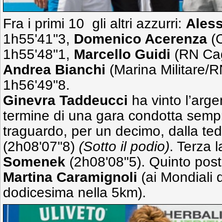
Fra i primi 10 gli altri azzurri:
Aless
1h55'41''3,
Domenico Acerenza
(C
1h55'48''1,
Marcello Guidi
(RN Cagl
Andrea Bianchi
(Marina Militare/R
1h56'49''8.
Ginevra Taddeucci
ha vinto l’argen
termine di una gara condotta sempre
traguardo, per un decimo, dalla t
(2h08'07''8)
(Sotto il podio)
. Terza 
Somenek
(2h08'08''5). Quinto post
Martina Caramignoli
(ai Mondiali 
dodicesima nella 5km).