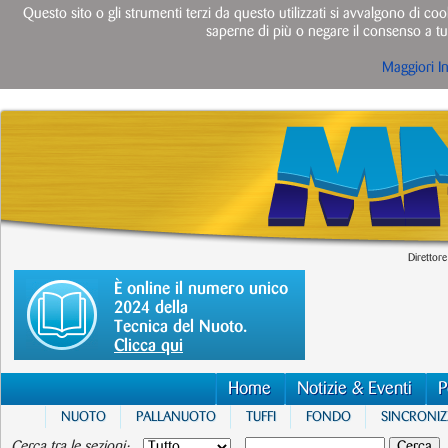
Questo sito o gli strumenti terzi da questo utilizzati si avvalgono di cook
saperne di più o negare il consenso a tut
Maggiori I
Direttore
È online il numero unico
2024 della
Tecnica del Nuoto.
Clicca qui
Home
Notizie & Eventi
P
NUOTO
PALLANUOTO
TUFFI
FONDO
SINCRONI
Cerca tra le sezioni: