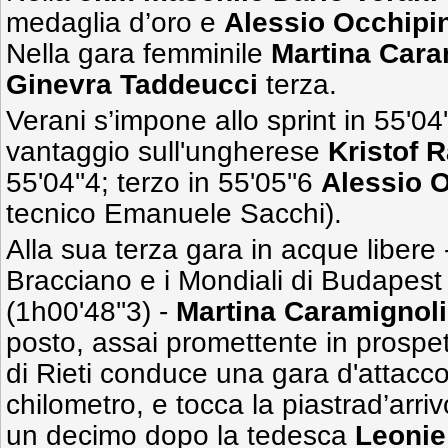
medaglia d’oro e
Alessio Occhipin
Nella gara femminile
Martina Cara
Ginevra Taddeucci
terza.
Verani s’impone allo sprint in 55'04'
vantaggio sull'ungherese
Kristof 
55'04''4; terzo in 55'05''6
Alessio O
tecnico Emanuele Sacchi).
Alla sua terza gara in acque libere -
Bracciano e i Mondiali di Budapest
(1h00'48''3) -
Martina Caramignoli
posto, assai promettente in prospet
di Rieti conduce una gara d'attacco,
chilometro, e tocca la piastrad’arri
un decimo dopo la tedesca
Leonie