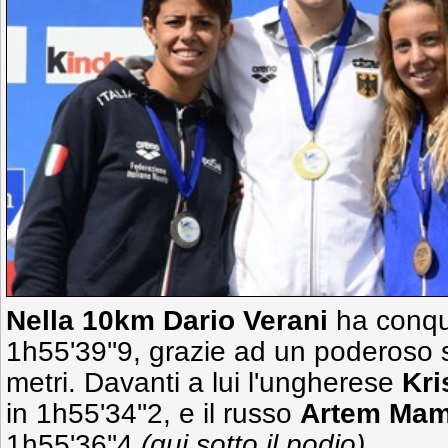
Nella 10km Dario Verani
ha conqui
1h55'39''9, grazie ad un poderoso s
metri. Davanti a lui l'ungherese
Kri
in 1h55'34''2, e il russo
Artem Mam
1h55'36''4
(qui sotto il podio)
.