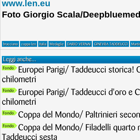
www.len.eu
Foto Giorgio Scala/Deepbluemed
bracciano
coppa len
Italia
Medaglie
DARIO VERNAI
GINEVRA TADDEUCCI
Marti
Leggi anche...
Europei Parigi/ Taddeucci storica! 
Fondo
chilometri
Europei Parigi/ Taddeucci d'oro e C
Fondo
chilometri
Coppa del Mondo/ Paltrinieri secon
Fondo
Coppa del Mondo/ Filadelli quarto ne
Fondo
Taddeucci sesta