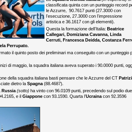
classificata quinta con un punteggio record p
le Azzurre, 90.7617 punti (27.3000 con
l'esecuzione, 27.3000 con l'impressione
artistica e 36.1617 con gli elementi).
Questa la formazione dell'Italia:
Beatrice
Callegari, Domiziana Cavanna, Linda
Cerruti, Francesca Deidda, Costanza Ferr
ela Perrupato.
ato il quinto posto dei preliminari ma conseguito con un punteggio p
nizi di maggio, la squadra italiana aveva superato i 90.0000 punti, ogg
ione della squadra italiana basti pensare che le Azzurre del CT
Patriz
sciate dietro la
Spagna
(88.4687).
a
Russia
(sotto)
ha vinto con 96.0109 punti, precedendo sul podio due
4.2165, e il
Giappone
con 93.1590. Quarta l’
Ucraina
con 92.3596