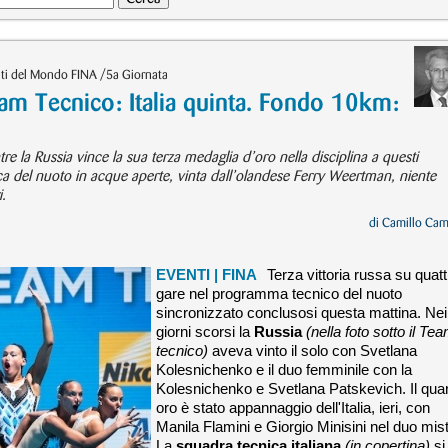
ti del Mondo FINA /5a Giornata
m Tecnico: Italia quinta. Fondo 10km:
e la Russia vince la sua terza medaglia d’oro nella disciplina a questi
ica del nuoto in acque aperte, vinta dall’olandese Ferry Weertman, niente
.
di
Camillo Cam
EVENTI
| FINA
Terza vittoria russa su quatt
gare nel programma tecnico del nuoto
sincronizzato conclusosi questa mattina. Nei
giorni scorsi la
Russia
(nella foto sotto il Te
tecnico)
aveva vinto il solo con Svetlana
Kolesnichenko e il duo femminile con la
Kolesnichenko e Svetlana Patskevich. Il qua
oro è stato appannaggio dell'Italia, ieri, con
Manila Flamini e Giorgio Minisini nel duo mis
La
squadra tecnica italiana
(in copertina)
si