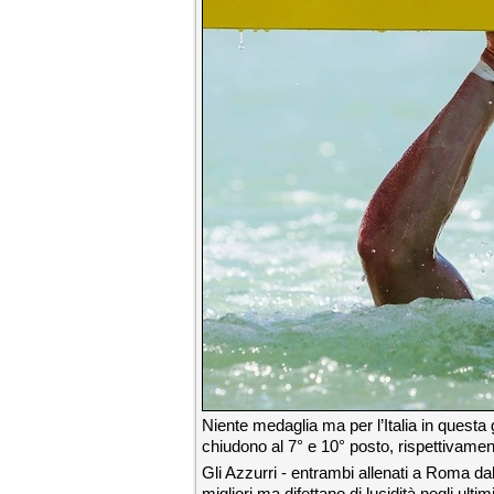
Niente medaglia ma per l’Italia in quest
chiudono al 7° e 10° posto, rispettivament
Gli Azzurri - entrambi allenati a Roma da
migliori ma difettano di lucidità negli ultim