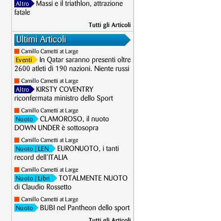
Massi e il triathlon, attrazione
Altro
fatale
Tutti gli Articoli
Ultimi Articoli
Camillo Cametti at Large
In Qatar saranno presenti oltre
Eventi
2600 atleti di 190 nazioni. Niente russi
Camillo Cametti at Large
KIRSTY COVENTRY
Altro
riconfermata ministro dello Sport
Camillo Cametti at Large
CLAMOROSO, il nuoto
Nuoto
DOWN UNDER è sottosopra
Camillo Cametti at Large
EURONUOTO, i tanti
Nuoto
| LEN
record dell’ITALIA
Camillo Cametti at Large
TOTALMENTE NUOTO
Nuoto
| Libri
di Claudio Rossetto
Camillo Cametti at Large
BUBI nel Pantheon dello sport
Nuoto
Tutti gli Articoli