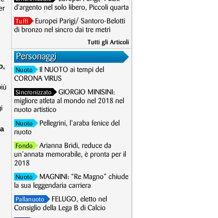
er
d'argento nel solo libero, Piccoli quarta
Europei Parigi/ Santoro-Belotti
Tuffi
di bronzo nel sincro dai tre metri
Tutti gli Articoli
Personaggi
o,
Il NUOTO ai tempi del
Nuoto
CORONA VIRUS
iù
GIORGIO MINISINI:
Sincronizzato
migliore atleta al mondo nel 2018 nel
i
nuoto artistico
Pellegrini, l’araba fenice del
Nuoto
ia
nuoto
Arianna Bridi, reduce da
Fondo
un’annata memorabile, è pronta per il
2018
MAGNINI: “Re Magno” chiude
Nuoto
la sua leggendaria carriera
FELUGO, eletto nel
Pallanuoto
Consiglio della Lega B di Calcio