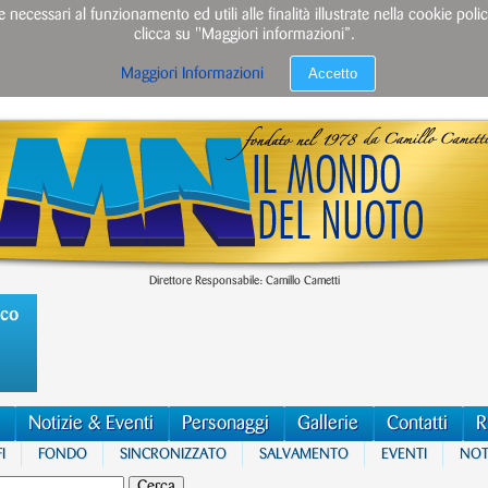
e necessari al funzionamento ed utili alle finalità illustrate nella cookie po
clicca su "Maggiori informazioni”.
Accetto
Maggiori Informazioni
Direttore Responsabile: Camillo Cametti
ico
Notizie & Eventi
Personaggi
Gallerie
Contatti
R
I
FONDO
SINCRONIZZATO
SALVAMENTO
EVENTI
NOTI