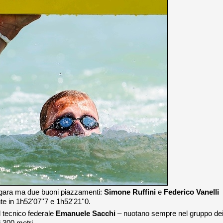
a gara ma due buoni piazzamenti:
Simone Ruffini
e
Federico Vanelli
e in 1h52'07''7 e 1h52'21''0.
l tecnico federale
Emanuele Sacchi
– nuotano sempre nel gruppo de
i 300 metri.