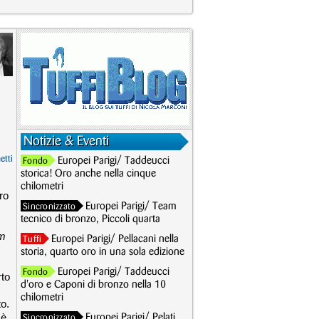
Notizie & Eventi
etti
Europei Parigi/ Taddeucci
Fondo
storica! Oro anche nella cinque
chilometri
ro
Europei Parigi/ Team
Sincronizzato
tecnico di bronzo, Piccoli quarta
am
Europei Parigi/ Pellacani nella
Tuffi
storia, quarto oro in una sola edizione
Europei Parigi/ Taddeucci
Fondo
rto
d'oro e Caponi di bronzo nella 10
chilometri
to.
 è
Europei Parigi/ Pelati
Sincronizzato