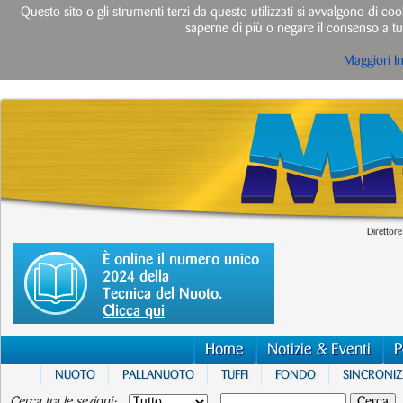
Questo sito o gli strumenti terzi da questo utilizzati si avvalgono di cook
saperne di più o negare il consenso a tut
Maggiori I
Direttore
È online il numero unico
2024 della
Tecnica del Nuoto.
Clicca qui
Home
Notizie & Eventi
P
NUOTO
PALLANUOTO
TUFFI
FONDO
SINCRONI
Cerca tra le sezioni: