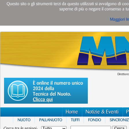
Questo sito o gli strumenti terzi da questo utilizzati si avvalgono di cook
saperne di più o negare il consenso a tut
Maggiori I
Direttore
È online il numero unico
2024 della
Tecnica del Nuoto.
Clicca qui
Home
Notizie & Eventi
P
NUOTO
PALLANUOTO
TUFFI
FONDO
SINCRONI
Cerca tra le sezioni: