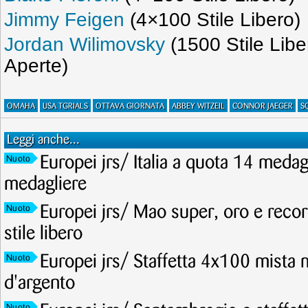
Jimmy Feigen
(4×100 Stile Libero)
Jordan Wilimovsky
(1500 Stile Lib
Aperte)
OMAHA
USA TGRIALS
OTTAVA GIORNATA
ABBEY WITZEIL
CONNOR JAEGER
S
Leggi anche...
Europei jrs/ Italia a quota 14 meda
Nuoto
medagliere
Europei jrs/ Mao super, oro e recor
Nuoto
stile libero
Europei jrs/ Staffetta 4x100 mista 
Nuoto
d'argento
Nuoto