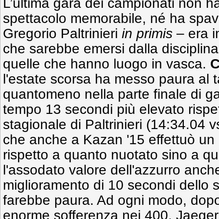
L’ultima gara dei campionati non h
spettacolo memorabile, né ha spav
Gregorio Paltrinieri
in primis
– era in
che sarebbe emersi dalla disciplina
quelle che hanno luogo in vasca.
C
l'estate scorsa ha messo paura al ta
quantomeno nella parte finale di g
tempo 13 secondi più elevato rispet
stagionale di Paltrinieri (14:34.04 
che anche a Kazan '15 effettuò un
rispetto a quanto nuotato sino a 
l'assodato valore dell'azzurro anc
miglioramento di 10 secondi dello 
farebbe paura. Ad ogni modo, dopo
enorme sofferenza nei 400, Jaeger