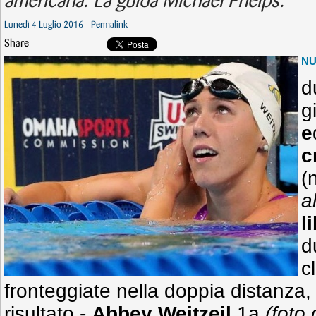
americana. La guida Michael Phelps.
Lunedì 4 Luglio 2016
Permalink
Share
N
d
g
e
c
(
a
l
d
c
fronteggiate nella doppia distanza
risultato -
Abbey Weitzeil
1a
(foto 