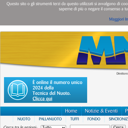
Questo sito o gli strumenti terzi da questo utilizzati si avvalgono di cook
saperne di più o negare il consenso a tut
Maggiori I
Direttore
È online il numero unico
2024 della
Tecnica del Nuoto.
Clicca qui
Home
Notizie & Eventi
P
NUOTO
PALLANUOTO
TUFFI
FONDO
SINCRONI
Cerca tra le sezioni: