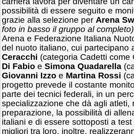
carriera lavora per diventare un ca
possibilità di essere seguito e mo
grazie alla selezione per
Arena Sw
foto in basso il gruppo al completo)
Arena e Federazione Italiana Nuoto,
del nuoto italiano, cui partecipan
Ceracchi
(categoria Cadetti come 
Di Fabio
e
Simona Quadarella
(ca
Giovanni Izzo
e
Martina Rossi
(ca
progetto prevede il costante monit
parte dei tecnici federali, in un perc
specializzazione che dà agli atleti, 
preparazione, la possibilità di allena
italiani e di essere sottoposti a test f
migliori tra loro, inoltre, realizzera