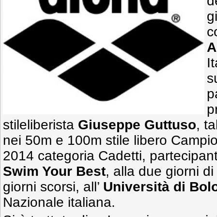
d
g
c
A
I
s
p
p
stileliberista
Giuseppe Guttuso
, t
nei 50m e 100m stile libero Campion
2014 categoria Cadetti, partecipan
Swim Your Best
, alla due giorni d
giorni scorsi, all’
Università di Bol
Nazionale italiana.