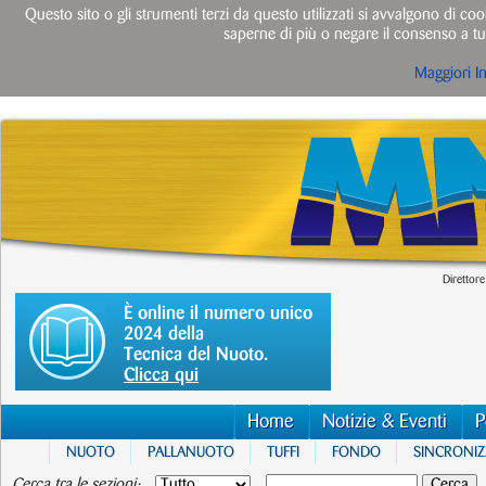
Questo sito o gli strumenti terzi da questo utilizzati si avvalgono di cook
saperne di più o negare il consenso a tut
Maggiori I
Direttore
È online il numero unico
2024 della
Tecnica del Nuoto.
Clicca qui
Home
Notizie & Eventi
P
NUOTO
PALLANUOTO
TUFFI
FONDO
SINCRONI
Cerca tra le sezioni: