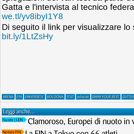
Gatta e l'intervista al tecnico fede
we.tl/yv8ibyI1Y8
Di seguito il link per visualizzare lo
bit.ly/1LtZsHy
ARENA
FIN
UNIVERSITA'
BOLOGNA
TEST
velocisti
SWIM YOUR BEST
GUTTU
Leggi anche...
Clamoroso, Europei di nuoto in 
Nuoto
| LEN
Notizie FIN