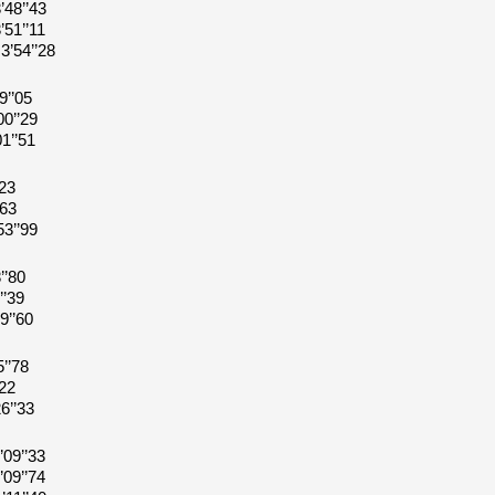
’’43
’’11
’’28
’05
’29
’51
3
63
’99
80
39
’60
’78
22
’33
’’33
’’74