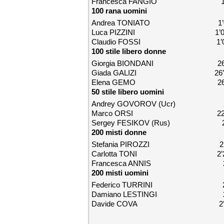
Francesca FANGIO 1’11
100 rana uomini
Andrea TONIATO 1’02’
Luca PIZZINI 1’02’
Claudio FOSSI 1’03’
100 stile libero donne
Giorgia BIONDANI 26’’
Giada GALIZI 26’’
Elena GEMO 26’’
50 stile libero uomini
Andrey GOVOROV (Ucr) 22
Marco ORSI 22’’
Sergey FESIKOV (Rus) 22
200 misti donne
Stefania PIROZZI 2’16
Carlotta TONI 2’21’
Francesca ANNIS 2’21
200 misti uomini
Federico TURRINI 2’02
Damiano LESTINGI 2’03
Davide COVA 2’03’