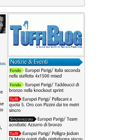
Notizie & Eventi
teis
Europei Parigi/ Italia seconda
Fondo
nella staffetta 4x1500 mixed
Europei Parigi/ Taddeucci di
Fondo
bronzo nella knockout sprint
 e
Europei Parigi/ Pellacani a
Tuffi
me
quota 5. Oro con Pizzini dai tre metri
to
sincro
Europei Parigi/ Team
Sincronizzato
acrobatic Azzurro di bronzo
,
Europei Parigi/ Pelligra-Jodoin
Tuffi
Di Maria quinti dalla piattaforma sincro