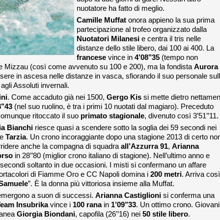
nuotatore ha fatto di meglio.
Camille Muffat
onora appieno la sua prima
partecipazione al trofeo organizzato dalla
Nuotatori Milanesi
e centra il tris nelle
distanze dello stile libero, dai 100 ai 400. La
francese
vince in
4’08’’35
(tempo non
ce Mizzau (così come avvenuto su 100 e 200), ma la fondista
Aurora
ere in ascesa nelle distanze in vasca, sfiorando il suo personale sul
gli Assoluti invernali.
ini
. Come accaduto già nei 1500,
Gergo Kis
si mette dietro nettamen
’’43
(nel suo ruolino, è tra i primi 10 nuotati dal magiaro). Preceduto
 comunque ritoccato il suo
primato stagionale
, divenuto così 3’51’’11.
ria Bianchi
riesce quasi a scendere sotto la soglia dei 59 secondi nei
e
Tarzia
. Un crono incoraggiante dopo una stagione 2013 di certo no
orridere anche la compagna di squadra
all’Azzurra 91
,
Arianna
orso
in 28’’80 (miglior crono italiano di stagione). Nell’ultimo anno e
secondi soltanto in due occasioni. I misti si confermano un affare
portacolori di Fiamme Oro e CC Napoli domina i
200 metri
. Arriva così
 Samuele
”. È la donna più vittoriosa insieme alla Muffat.
 emergono a suon di successi.
Arianna Castiglioni
si conferma una
eam Insubrika
vince i
100 rana
in
1’09’’33
. Un ottimo crono. Giovani
etanea
Giorgia Biondani
, capofila (26’’16) nei
50 stile libero
.