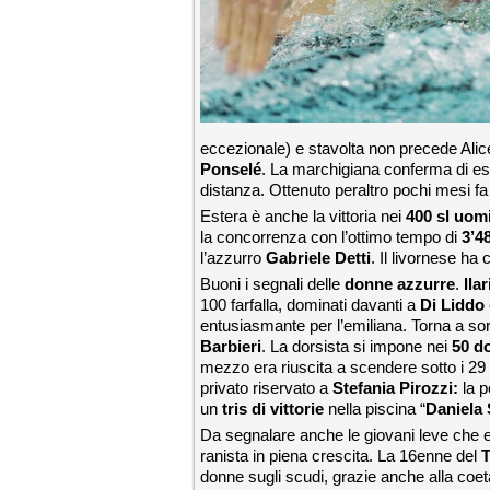
eccezionale) e stavolta non precede Ali
Ponselé
. La marchigiana conferma di ess
distanza. Ottenuto peraltro pochi mesi fa a
Estera è anche la vittoria nei
400 sl uom
la concorrenza con l’ottimo tempo di
3’48
l’azzurro
Gabriele Detti
. Il livornese ha
Buoni i segnali delle
donne azzurre
.
Ila
100 farfalla, dominati davanti a
Di Liddo
entusiasmante per l’emiliana. Torna a s
Barbieri
. La dorsista si impone nei
50 d
mezzo era riuscita a scendere sotto i 29 
privato riservato a
Stefania Pirozzi:
la 
un
tris di vittorie
nella piscina “
Daniela
Da segnalare anche le giovani leve che
ranista in piena crescita. La 16enne del
T
donne sugli scudi, grazie anche alla co