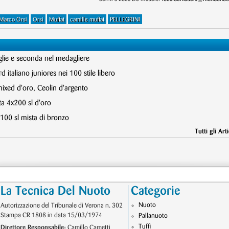
Marco Orsi
Orsi
Muffat
camille muffat
PELLEGRINI
glie e seconda nel medagliere
 italiano juniores nei 100 stile libero
mixed d'oro, Ceolin d'argento
ta 4x200 sl d'oro
x100 sl mista di bronzo
Tutti gli Arti
La Tecnica Del Nuoto
Categorie
Nuoto
Autorizzazione del Tribunale di Verona n. 302
Stampa CR 1808 in data 15/03/1974
Pallanuoto
Tuffi
Direttore Responsabile:
Camillo Cametti