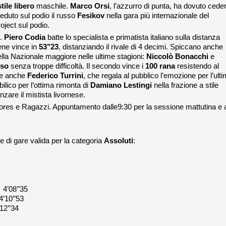
tile libero
maschile.
Marco Orsi
, l’azzurro di punta, ha dovuto cede
eduto sul podio il russo
Fesikov
nella gara più internazionale del
ject sul podio.
i.
Piero Codia
batte lo specialista e primatista italiano sulla distanza
iene vince in
53’’23
, distanziando il rivale di 4 decimi. Spiccano anche
 nella Nazionale maggiore nelle ultime stagioni:
Niccolò Bonacchi
e
rso
senza troppe difficoltà. Il secondo vince i
100 rana
resistendo al
ne anche
Federico Turrini
, che regala al pubblico l’emozione per l’ult
bilico per l’ottima rimonta di
Damiano Lestingi
nella frazione a stile
zare il mistista livornese.
iores e Ragazzi. Appuntamento dalle9:30 per la sessione mattutina e a
e di gare valida per la categoria
Assoluti
:
08’’35
’’53
’34