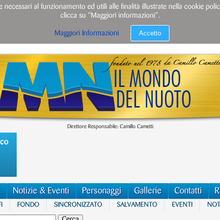
e necessari al funzionamento ed utili alle finalità illustrate nella cookie po
clicca su "Maggiori informazioni”.
Accetto
Maggiori Informazioni
Direttore Responsabile: Camillo Cametti
ico
Notizie & Eventi
Personaggi
Gallerie
Contatti
R
I
FONDO
SINCRONIZZATO
SALVAMENTO
EVENTI
NOTI