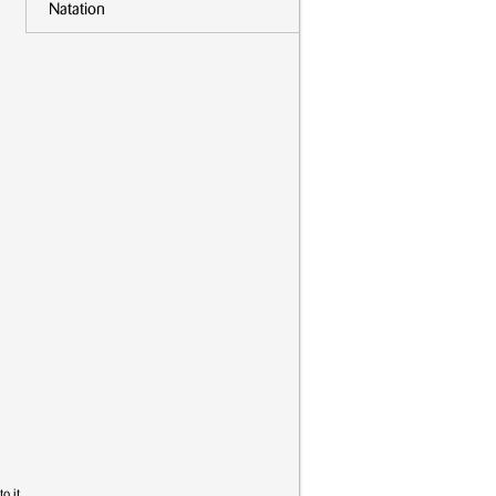
Natation
o.it