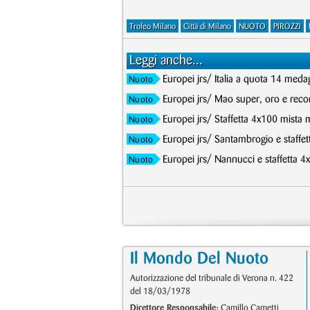
Trofeo Milano
Città di Milano
NUOTO
PIROZZI
Leggi anche...
Europei jrs/ Italia a quota 14 meda
Nuoto
Europei jrs/ Mao super, oro e record
Nuoto
Europei jrs/ Staffetta 4x100 mista 
Nuoto
Europei jrs/ Santambrogio e staffet
Nuoto
Europei jrs/ Nannucci e staffetta 4
Nuoto
Il Mondo Del Nuoto
Autorizzazione del tribunale di Verona n. 422
del 18/03/1978
Direttore Responsabile:
Camillo Cametti