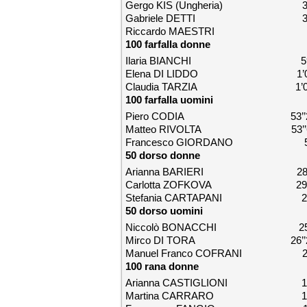
Gergo KIS (Ungheria) 3’48
Gabriele DETTI 3’51
Riccardo MAESTRI 3’54
100 farfalla donne
Ilaria BIANCHI 59’
Elena DI LIDDO 1’00’
Claudia TARZIA 1’01’
100 farfalla uomini
Piero CODIA 53’’2
Matteo RIVOLTA 53’’
Francesco GIORDANO 53’
50 dorso donne
Arianna BARIERI 28’’
Carlotta ZOFKOVA 29’’
Stefania CARTAPANI 29’
50 dorso uomini
Niccolò BONACCHI 25’
Mirco DI TORA 26’’
Manuel Franco COFRANI 26’
100 rana donne
Arianna CASTIGLIONI 1’09
Martina CARRARO 1’09