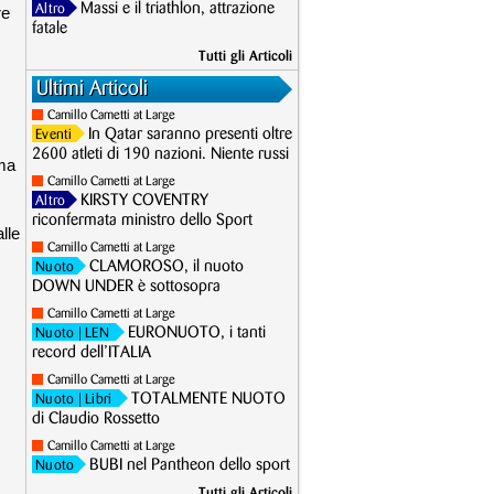
Massi e il triathlon, attrazione
Altro
re
fatale
Tutti gli Articoli
Ultimi Articoli
Camillo Cametti at Large
In Qatar saranno presenti oltre
Eventi
2600 atleti di 190 nazioni. Niente russi
ima
Camillo Cametti at Large
KIRSTY COVENTRY
Altro
riconfermata ministro dello Sport
lle
Camillo Cametti at Large
CLAMOROSO, il nuoto
Nuoto
DOWN UNDER è sottosopra
Camillo Cametti at Large
EURONUOTO, i tanti
Nuoto
| LEN
record dell’ITALIA
Camillo Cametti at Large
TOTALMENTE NUOTO
Nuoto
| Libri
di Claudio Rossetto
Camillo Cametti at Large
BUBI nel Pantheon dello sport
Nuoto
Tutti gli Articoli