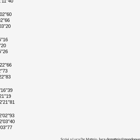
’’40
’60
’66
’20
16
20
26
’’66
73
’’83
’’39
’19
’’81
’’93
’’40
’77
Scrivi a Luca De Matteis:
luca.dematteis@mondonuot