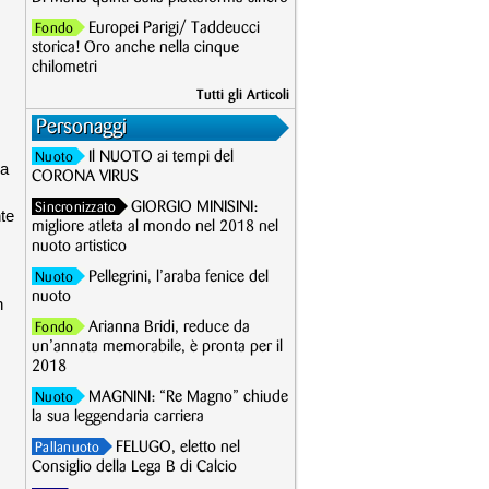
Europei Parigi/ Taddeucci
Fondo
storica! Oro anche nella cinque
chilometri
Tutti gli Articoli
Personaggi
Il NUOTO ai tempi del
Nuoto
la
CORONA VIRUS
GIORGIO MINISINI:
Sincronizzato
te
migliore atleta al mondo nel 2018 nel
nuoto artistico
Pellegrini, l’araba fenice del
Nuoto
nuoto
n
Arianna Bridi, reduce da
Fondo
un’annata memorabile, è pronta per il
2018
MAGNINI: “Re Magno” chiude
Nuoto
la sua leggendaria carriera
FELUGO, eletto nel
Pallanuoto
Consiglio della Lega B di Calcio