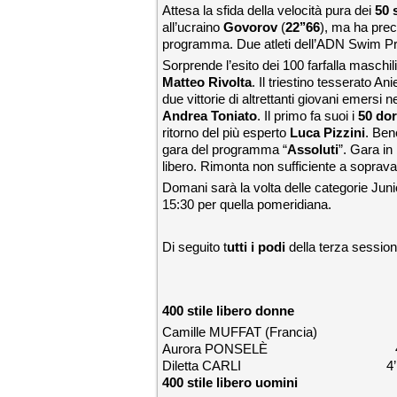
Attesa la sfida della velocità pura dei
50 s
all’ucraino
Govorov
(
22’’66
), ma ha prec
programma. Due atleti dell’ADN Swim Pro
Sorprende l’esito dei 100 farfalla maschil
Matteo Rivolta
. Il triestino tesserato An
due vittorie di altrettanti giovani emersi
Andrea Toniato
. Il primo fa suoi i
50 do
ritorno del più esperto
Luca Pizzini
. Be
gara del programma “
Assoluti
”. Gara in 
libero. Rimonta non sufficiente a sopravan
Domani sarà la volta delle categorie Jun
15:30 per quella pomeridiana.
Di seguito t
utti i podi
della terza session
400 stile libero donne
Camille MUFFAT (Francia) 4’
Aurora PONSELÈ 4’10
Diletta CARLI 4’12’
400 stile libero uomini