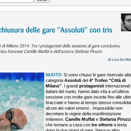
chiusura delle gare "Assoluti" con tris
tà di Milano 2014. Tra i protagonisti della sessione di gare conclusiva,
ica francese Camille Muffat e dell'azzurra Stefania Pirozzi.
di
Luca De Mat
NUOTO
Si sono chiuse le gare riservate alla
categoria
Assoluti
del
4° Trofeo “Città di
Milano”
. I grandi
protagonisti
internazionali
italiani del nuoto, hanno dato vita a un’ultima
sessione con molte gare incerte fino alle ulti
bracciate e hanno al tempo stesso consolida
alcuni dei valori emersi . Impossibile non
decretare le regine della manifestazione
milanese.
Camille Muffat
e
Stefania Pirozzi
che tornano a casa con
tre vittorie
a testa
dopo la due giorni di gare. Nessun altro