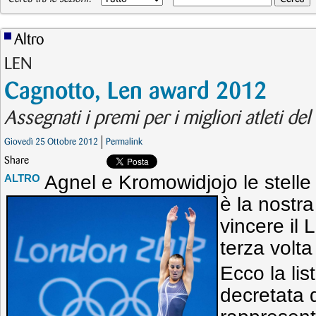
Altro
LEN
Cagnotto, Len award 2012
Assegnati i premi per i migliori atleti de
Giovedì 25 Ottobre 2012
Permalink
Share
Agnel e Kromowidjojo le stelle 
ALTRO
è la nostra
vincere il
terza volta
Ecco la lis
decretata 