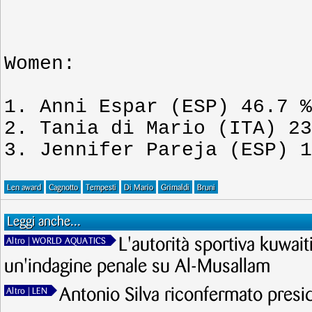
Women:
1. Anni Espar (ESP) 46.7 %
2. Tania di Mario (ITA) 23
3. Jennifer Pareja (ESP) 1
Len award
Cagnotto
Tempesti
Di Mario
Grimaldi
Bruni
Leggi anche...
L'autorità sportiva kuwait
Altro
| WORLD AQUATICS
un'indagine penale su Al-Musallam
Antonio Silva riconfermato pres
Altro
| LEN