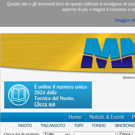
Questo sito o gli strumenti terzi da questo utilizzati si avvalgono di cook
saperne di più o negare il consenso a tut
Maggiori I
Direttore
È online il numero unico
2024 della
Tecnica del Nuoto.
Clicca qui
Home
Notizie & Eventi
P
NUOTO
PALLANUOTO
TUFFI
FONDO
SINCRONI
Cerca tra le sezioni: