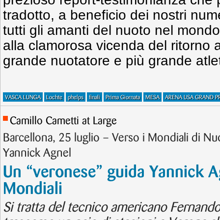
tradotto, a beneficio dei nostri num
tutti gli amanti del nuoto nel mond
alla clamorosa vicenda del ritorno a
grande nuotatore e più grande atle
VASCA LUNGA
Lochte
phelps
finali
Prima Giornata
MESA
ARENA USA GRAND P
Camillo Cametti at Large
Barcellona, 25 luglio – Verso i Mondiali di 
Yannick Agnel
Un “veronese” guida Yannick Ag
Mondiali
Si tratta del tecnico americano Fernand