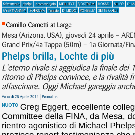
Salvamento
phelps
Kromowidjojo
MEILUTYT
SJOSTROM
HOSSZU
SILIPO
Di M
GYERTYANNFY
ZOFKOVA
Toniato
DI LIDDO
PONSELE'
SETTE COLLI
Camillo Cametti at Large
Mesa (Arizona, USA), giovedi 24 aprile – 
Grand Prix/4a Tappa (50m) – 1a Giornata/Fina
Phelps brilla, Lochte di più
L’eterno rivale si aggiudica la finale dei 
ritorno di Phelps convince, e la rivalità f
affascinare. Oggi Michael gareggia anche 
Venerdì 25 Aprile 2014
Permalink
Greg Eggert, eccellente colle
NUOTO
Committee della FINA, da Mesa, dov
rientro agonistico di Michael Phelps
prezioso report-testimonianza che 