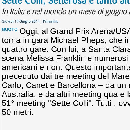
Sette Colli, Setterosa e tanto al
In Italia e nel mondo un mese di giugno r
Giovedì 19 Giugno 2014
Permalink
Oggi, al Grand Prix Arena/USA
NUOTO
torna in gara Michael Pheps, che i
quattro gare. Con lui, a Santa Clara
scena Melissa Franklin e numerosi a
americani e non. Questo important
preceduto dai tre meeting del Mar
Carlo, Canet e Barcellona – da un 
Australia, e da altri meeting qua e la,
51° meeting "Sette Colli". Tutti , o
50 metri.