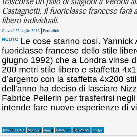
trascorse un paio di stagioni a Verona al
Castagnetti. Il fuoriclasse francese farà 
libero individuali.
Giovedì 25 Luglio 2013
Permalink
Le cose stanno così. Yannick 
NUOTO
fuoriclasse francese dello stile libe
giugno 1992) che a Londra vinse d
200 metri stile libero e staffetta 4x
d’argento con la staffetta 4x200 stile
dell’anno ha deciso di lasciare Nizz
Fabrice Pellerin per trasferirsi negli
intende fare nuove esperienze di vit
BARCELLONA
Mondiali
Agnel
CANALES
BOWMAN
phelps