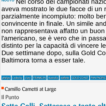
Nel corso dei campionati nazi
NUOTO
aveva mostrato le due facce di un r
parzialmente incompiuto: molto ben
convincente in finale. Un simile a
non rappresentava affatto un buon
l'americano, se è vero che in pass
distinto per la capacità di vincere 
Due settimane dopo, sulla Gold Coa
Baltimora torna a esser tale.
phelps
Ledecky
clary
FRANKLIN
Australia
staffette
GOLD COAST
PAN PACIFIC
Camillo Cametti at Large
Il Punto