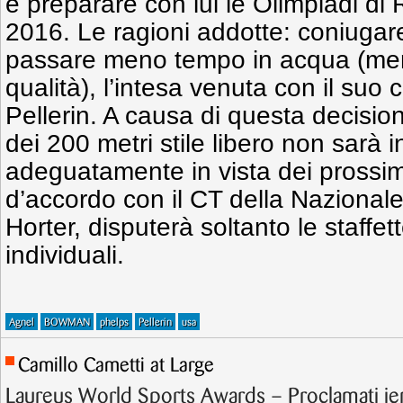
e preparare con lui le Olimpiadi di 
2016. Le ragioni addotte: coniugare
passare meno tempo in acqua (men
qualità), l’intesa venuta con il suo
Pellerin. A causa di questa decisio
dei 200 metri stile libero non sarà i
adeguatamente in vista dei prossim
d’accordo con il CT della Nazionale
Horter, disputerà soltanto le staffe
individuali.
Agnel
BOWMAN
phelps
Pellerin
usa
Camillo Cametti at Large
Laureus World Sports Awards – Proclamati ieri 