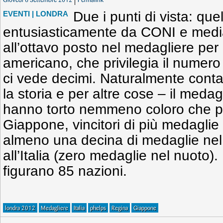
Giovedì 6 Settembre 2012
Permalink
Due i punti di vista: quel
EVENTI
| LONDRA
entusiasticamente da CONI e media 
all’ottavo posto nel medagliere per 
americano, che privilegia il numero
ci vede decimi. Naturalmente conta –
la storia e per altre cose – il medag
hanno torto nemmeno coloro che p
Giappone, vincitori di più medaglie
almeno una decina di medaglie nel 
all’Italia (zero medaglie nel nuoto)
figurano 85 nazioni.
londra 2012
Medagliere
Italia
phelps
Regina
Giappone