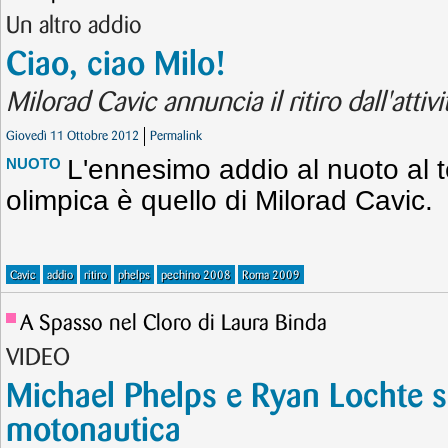
Un altro addio
Ciao, ciao Milo!
Milorad Cavic annuncia il ritiro dall'attiv
Giovedì 11 Ottobre 2012
Permalink
L'ennesimo addio al nuoto al 
NUOTO
olimpica è quello di Milorad Cavic.
Cavic
addio
ritiro
phelps
pechino 2008
Roma 2009
A Spasso nel Cloro di Laura Binda
VIDEO
Michael Phelps e Ryan Lochte si 
motonautica