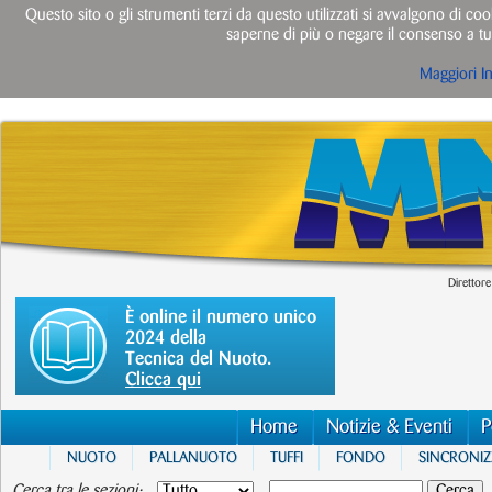
Questo sito o gli strumenti terzi da questo utilizzati si avvalgono di cook
saperne di più o negare il consenso a tut
Maggiori I
Direttore
È online il numero unico
2024 della
Tecnica del Nuoto.
Clicca qui
Home
Notizie & Eventi
P
NUOTO
PALLANUOTO
TUFFI
FONDO
SINCRONI
Cerca tra le sezioni: