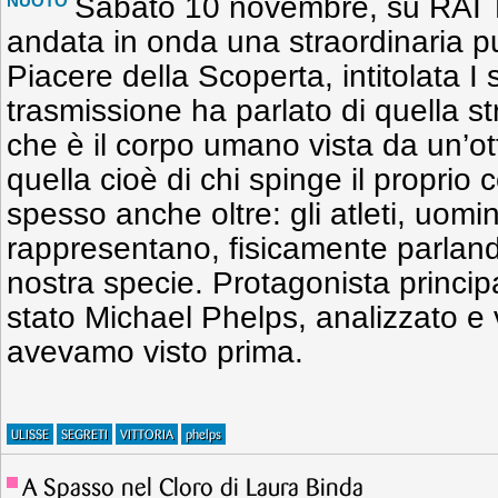
Sabato 10 novembre, su RAI T
NUOTO
andata in onda una straordinaria pu
Piacere della Scoperta, intitolata I s
trasmissione ha parlato di quella s
che è il corpo umano vista da un’ott
quella cioè di chi spinge il proprio co
spesso anche oltre: gli atleti, uom
rappresentano, fisicamente parlando
nostra specie. Protagonista princip
stato Michael Phelps, analizzato e
avevamo visto prima.
ULISSE
SEGRETI
VITTORIA
phelps
A Spasso nel Cloro di Laura Binda