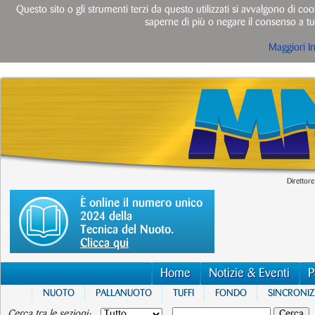
Questo sito o gli strumenti terzi da questo utilizzati si avvalgono di cook
saperne di più o negare il consenso a tut
Maggiori I
Direttore
È online il numero unico
2024 della
Tecnica del Nuoto.
Clicca qui
Home
Notizie & Eventi
P
NUOTO
PALLANUOTO
TUFFI
FONDO
SINCRONI
Cerca tra le sezioni: