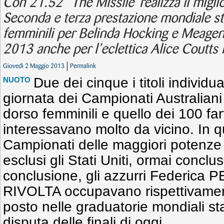
Con 21.52 “The Missile”realizza il migli
Seconda e terza prestazione mondiale s
femminili per Belinda Hocking e Meage
2013 anche per l’eclettica Alice Coutts n
Giovedì 2 Maggio 2013
Permalink
Due dei cinque i titoli individua
NUOTO
giornata dei Campionati Australiani
dorso femminili e quello dei 100 farf
interessavano molto da vicino. In q
Campionati delle maggiori potenze
esclusi gli Stati Uniti, ormai conclusi
conclusione, gli azzurri Federica
RIVOLTA occupavano rispettivament
posto nelle graduatorie mondiali st
disputa delle finali di oggi.