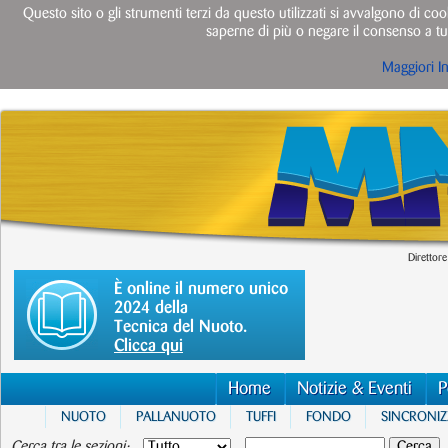
Questo sito o gli strumenti terzi da questo utilizzati si avvalgono di cook
saperne di più o negare il consenso a tut
Maggiori I
Direttore
È online il numero unico
2024 della
Tecnica del Nuoto.
Clicca qui
Home
Notizie & Eventi
P
NUOTO
PALLANUOTO
TUFFI
FONDO
SINCRONI
Cerca tra le sezioni: