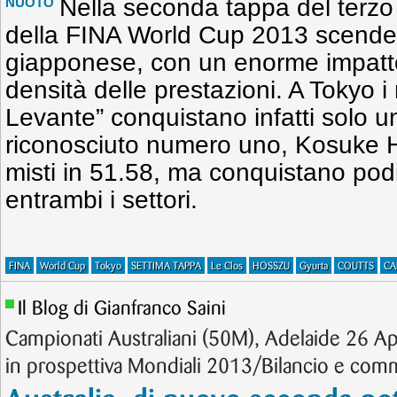
Nella seconda tappa del terzo 
NUOTO
della FINA World Cup 2013 scende
giapponese, con un enorme impatto
densità delle prestazioni. A Tokyo i
Levante” conquistano infatti solo una
riconosciuto numero uno, Kosuke 
misti in 51.58, ma conquistano podi
entrambi i settori.
FINA
World Cup
Tokyo
SETTIMA TAPPA
Le Clos
HOSSZU
Gyurta
COUTTS
CA
Il Blog di Gianfranco Saini
Campionati Australiani (50M), Adelaide 26 Ap
in prospettiva Mondiali 2013/Bilancio e com