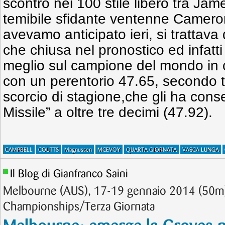
scontro nei 100 stile libero tra 
temibile sfidante ventenne Cam
avevamo anticipato ieri, si trattava 
che chiusa nel pronostico ed infat
meglio sul campione del mondo in 
con un perentorio 47.65, secondo 
scorcio di stagione,che gli ha conse
Missile” a oltre tre decimi (47.92).
CAMPBELL
COUTTS
Magnussen
MCEVOY
QUARTA GIORNATA
VASCA LUNGA
Il Blog di Gianfranco Saini
Melbourne (AUS), 17-19 gennaio 2014 (50m)
Championships/Terza Giornata