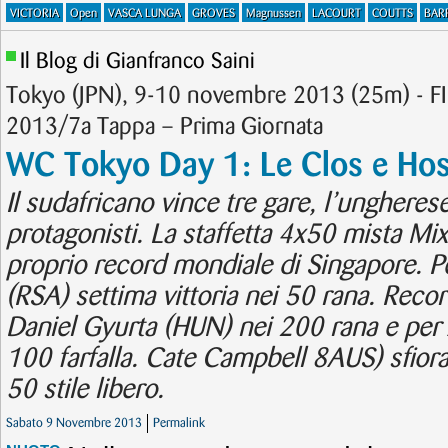
VICTORIA
Open
VASCA LUNGA
GROVES
Magnussen
LACOURT
COUTTS
BAR
Il Blog di Gianfranco Saini
Tokyo (JPN), 9-10 novembre 2013 (25m) - 
2013/7a Tappa – Prima Giornata
WC Tokyo Day 1: Le Clos e Hoss
Il sudafricano vince tre gare, l’unghere
protagonisti. La staffetta 4x50 mista Mixe
proprio record mondiale di Singapore. 
(RSA) settima vittoria nei 50 rana. Reco
Daniel Gyurta (HUN) nei 200 rana e per 
100 farfalla. Cate Campbell 8AUS) sfiora
50 stile libero.
Sabato 9 Novembre 2013
Permalink