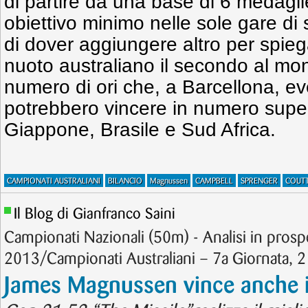
di partire da una base di 6 medagl
obiettivo minimo nelle sole gare di
di dover aggiungere altro per spieg
nuoto australiano il secondo al mo
numero di ori che, a Barcellona, e
potrebbero vincere in numero super
Giappone, Brasile e Sud Africa.
CAMPIONATI AUSTRALIANI
BILANCIO
Magnussen
CAMPBELL
SPRENGER
COUT
Il Blog di Gianfranco Saini
Campionati Nazionali (50m) - Analisi in prosp
2013/Campionati Australiani – 7a Giornata, 
James Magnussen vince anche 