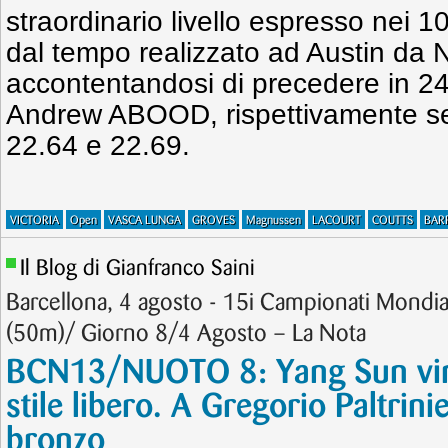
straordinario livello espresso nei 10
dal tempo realizzato ad Austin da
accontentandosi di precedere in 24.
Andrew ABOOD, rispettivamente se
22.64 e 22.69.
VICTORIA
Open
VASCA LUNGA
GROVES
Magnussen
LACOURT
COUTTS
BAR
Il Blog di Gianfranco Saini
Barcellona, 4 agosto - 15i Campionati Mondi
(50m)/ Giorno 8/4 Agosto – La Nota
BCN13/NUOTO 8: Yang Sun vin
stile libero. A Gregorio Paltrini
bronzo