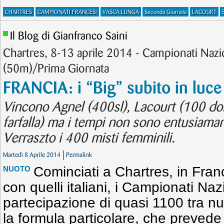
CHARTRES
CAMPIONATI FRANCESI
VASCA LUNGA
Seconda Giornata
LACOURT
Il Blog di Gianfranco Saini
Chartres, 8-13 aprile 2014 - Campionati Nazio
(50m)/Prima Giornata
FRANCIA: i “Big” subito in luce
Vincono Agnel (400sl), Lacourt (100 d
farfalla) ma i tempi non sono entusiaman
Verraszto i 400 misti femminili.
Martedì 8 Aprile 2014
Permalink
Cominciati a Chartres, in Fra
NUOTO
con quelli italiani, i Campionati Na
partecipazione di quasi 1100 tra nuo
la formula particolare, che prevede 