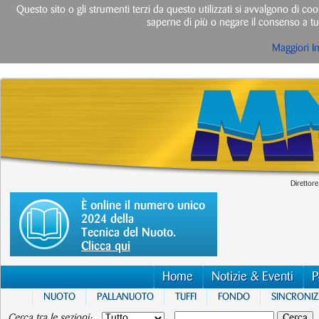
Questo sito o gli strumenti terzi da questo utilizzati si avvalgono di cook
saperne di più o negare il consenso a tut
Maggiori I
Direttore
È online il numero unico
2024 della
Tecnica del Nuoto.
Clicca qui
Home
Notizie & Eventi
P
NUOTO
PALLANUOTO
TUFFI
FONDO
SINCRONI
Cerca tra le sezioni: