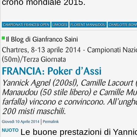
crono mondiale 2015.
CAMPIONATI FRANCESI OPEN
LIMOGES
FLORENT MANAUDOU
CHARLOTTE BON
Il Blog di Gianfranco Saini
Chartres, 8-13 aprile 2014 - Campionati Nazio
(50m)/Terza Giornata
FRANCIA: Poker d’Assi
Yannick Agnel (200sl), Camille Lacourt 
Manaudou (50 stile libero) e Camille Muf
farfalla) vincono e convincono. All’ungh
200 misti maschili.
Giovedì 10 Aprile 2014
Permalink
Le buone prestazioni di Yanni
NUOTO