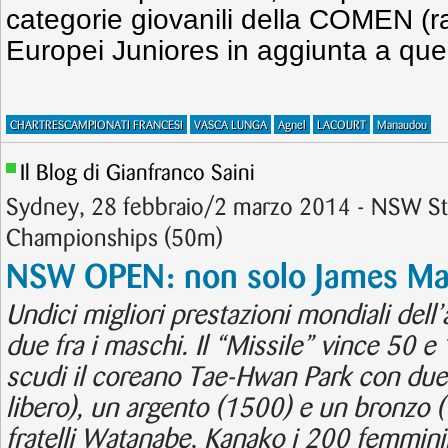
categorie giovanili della COMEN (ra
Europei Juniores in aggiunta a quel
CHARTRESCAMPIONATI FRANCESI
VASCA LUNGA
Agnel
LACOURT
Manaudou
Il Blog di Gianfranco Saini
Sydney, 28 febbraio/2 marzo 2014 - NSW S
Championships (50m)
NSW OPEN: non solo James M
Undici migliori prestazioni mondiali dell
due fra i maschi. Il “Missile” vince 50 e 
scudi il coreano Tae-Hwan Park con due 
libero), un argento (1500) e un bronzo (1
fratelli Watanabe, Kanako i 200 femminili