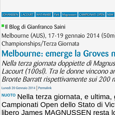
JOHANSSEN
LACOURT
WATANABE
Park
Magnussen
CAMPIONATI OPEN
NSW
Il Blog di Gianfranco Saini
Melbourne (AUS), 17-19 gennaio 2014 (50m)
Championships/Terza Giornata
Melbourne: emerge la Groves ne
Nella terza giornata doppiette di Magnus
Lacourt (100sl). Tra le donne vincono a
Bronte Barratt rispettivamente sui 200 mis
Lunedì 20 Gennaio 2014
Permalink
Nella terza giornata, e ultima,
NUOTO
Campionati Open dello Stato di Victo
libero James MAGNUSSEN resta lo