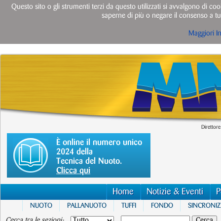
Questo sito o gli strumenti terzi da questo utilizzati si avvalgono di cook
saperne di più o negare il consenso a tut
Maggiori I
Direttore
È online il numero unico
2024 della
Tecnica del Nuoto.
Clicca qui
Home
Notizie & Eventi
P
NUOTO
PALLANUOTO
TUFFI
FONDO
SINCRONI
Cerca tra le sezioni: