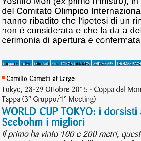
Yoshiro Mori (ex primo ministro), in
del Comitato Olimpico Internazion
hanno ribadito che l’ipotesi di un ri
non è considerata e che la data del 
cerimonia di apertura è confermata
Giappone
Tokyo
Olimpiadi
Cio
TORCIA OLIMPICA
SHINZO ABE
THOMAS BAC
Camillo Cametti at Large
Tokyo, 28-29 Ottobre 2015 - Coppa del Mon
Tappa (3° Gruppo/1° Meeting)
WORLD CUP TOKYO: i dorsisti au
Seebohm i migliori
Il primo ha vinto 100 e 200 metri, questi