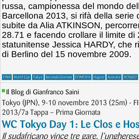
russa, campionessa del mondo dell
Barcellona 2013, si rifà della serie 
subite da Alia ATKINSON, percorren
28.71 e facendo crollare il limite di
statunitense Jessica HARDY, che ri
di Berlino del 15 novembre 2009.
FINA
World Cup
Tokyo
Seconda Giornata
EFIMOVA
Hagino
Australia
HOSSZU
Il Blog di Gianfranco Saini
Tokyo (JPN), 9-10 novembre 2013 (25m) - 
2013/7a Tappa – Prima Giornata
WC Tokyo Day 1: Le Clos e Hoss
Il sudafricano vince tre gare, l’unghere