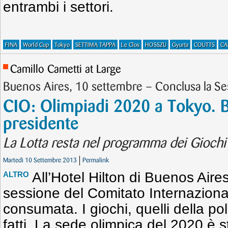
entrambi i settori.
FINA
World Cup
Tokyo
SETTIMA TAPPA
Le Clos
HOSSZU
Gyurta
COUTTS
CA
Camillo Cametti at Large
Buenos Aires, 10 settembre – Conclusa la S
CIO: Olimpiadi 2020 a Tokyo. 
presidente
La Lotta resta nel programma dei Giochi
Martedì 10 Settembre 2013
Permalink
All’Hotel Hilton di Buenos Aires
ALTRO
sessione del Comitato Internaziona
consumata. I giochi, quelli della pol
fatti. La sede olimpica del 2020 è st