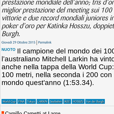
prestazione mondiale dell’anno; tris d’o
miglior prestazione del meeting sui 100 
vittorie e due record mondiali juniores in
poker d’oro per Katinka Hosszu, doppie
Burgh.
Giovedì 29 Ottobre 2015
Permalink
Il campione del mondo dei 1
NUOTO
l’australiano Mitchell Larkin ha vin
anche nella tappa della World Cup: 
100 metri, nella seconda i 200 con 
mondo quest'anno (1:53.34).
World Cup
FINA
Tokyo
LARKIN
Seebohm
IKEE
HOSSZU
Van der Burgh
Camillo Cametti at Large