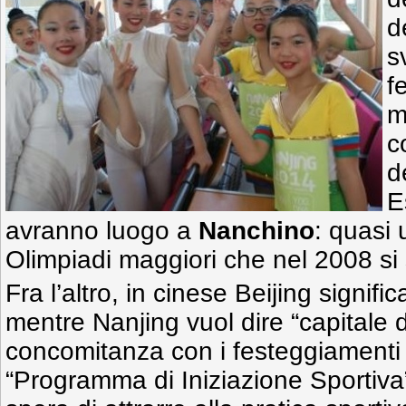
d
s
f
m
c
d
E
avranno luogo a
Nanchino
: quasi 
Olimpiadi maggiori che nel 2008 si
Fra l’altro, in cinese Beijing signifi
mentre Nanjing vuol dire “capitale d
concomitanza con i festeggiamenti è
“Programma di Iniziazione Sportiva” 