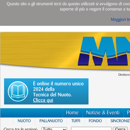
Questo sito o gli strumenti terzi da questo utilizzati si avvalgono di cook
saperne di più o negare il consenso a tut
Maggiori I
Direttore
È online il numero unico
2024 della
Tecnica del Nuoto.
Clicca qui
Home
Notizie & Eventi
P
NUOTO
PALLANUOTO
TUFFI
FONDO
SINCRONI
Cerca tra le sezioni: