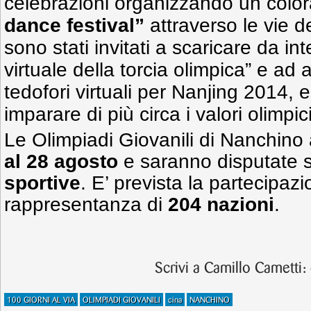
celebrazioni organizzando un colo
dance festival”
attraverso le vie de
sono stati invitati a scaricare da int
virtuale della torcia olimpica” e ad 
tedofori virtuali per Nanjing 2014,
imparare di più circa i valori olimpic
Le Olimpiadi Giovanili di Nanchino
al 28 agosto
e saranno disputate 
sportive
. E’ prevista la partecipaz
rappresentanza di
204 nazioni
.
Scrivi a Camillo Cametti:
100 GIORNI AL VIA
OLIMPIADI GIOVANILI
cina
NANCHINO