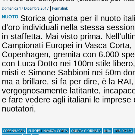
Domenica 17 Dicembre 2017
Permalink
Storica giornata per il nuoto it
NUOTO
d’oro individuali nella stessa sessio
in staffetta. Mai visto prima. Nell’ul
Campionati Europei in Vasca Corta, 
Copenhagen, gremita con 6.000 spettat
con Luca Dotto nei 100m stile liber
misti e Simone Sabbioni nei 50m dors
ma a brillare, si fa per dire, è la RA
vergognosamente latitante, incapace
e fare vedere agli italiani le imprese 
nuotatori,
COPENHAGEN
EUROPEI INVASCA CORTA
QUINTA GIORNATA
Italia
TRIS D'ORO