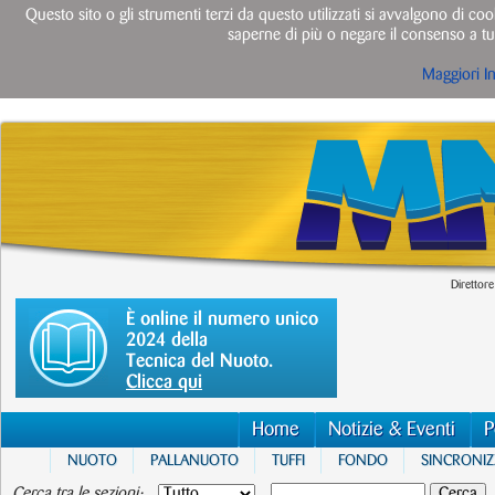
Questo sito o gli strumenti terzi da questo utilizzati si avvalgono di cook
saperne di più o negare il consenso a tut
Maggiori I
Direttore
È online il numero unico
2024 della
Tecnica del Nuoto.
Clicca qui
Home
Notizie & Eventi
P
NUOTO
PALLANUOTO
TUFFI
FONDO
SINCRONI
Cerca tra le sezioni: