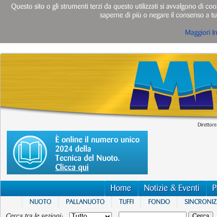
Questo sito o gli strumenti terzi da questo utilizzati si avvalgono di cook
saperne di più o negare il consenso a tut
Maggiori I
Direttore
È online il numero unico
2024 della
Tecnica del Nuoto.
Clicca qui
Home
Notizie & Eventi
P
NUOTO
PALLANUOTO
TUFFI
FONDO
SINCRONI
Cerca tra le sezioni: