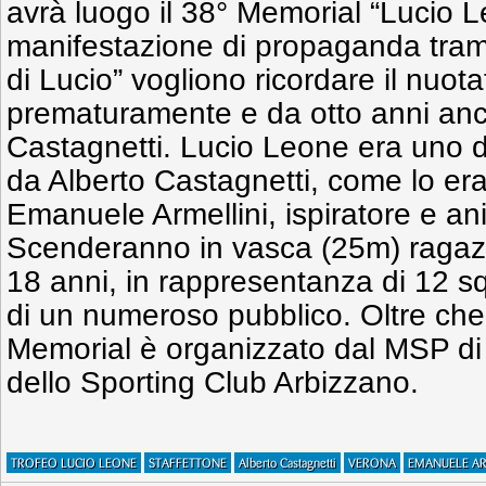
avrà luogo il 38° Memorial “Lucio L
manifestazione di propaganda tramit
di Lucio” vogliono ricordare il nuo
prematuramente e da otto anni anch
Castagnetti. Lucio Leone era uno dei
da Alberto Castagnetti, come lo era
Emanuele Armellini, ispiratore e an
Scenderanno in vasca (25m) ragazz
18 anni, in rappresentanza di 12 s
di un numeroso pubblico. Oltre che d
Memorial è organizzato dal MSP di
dello Sporting Club Arbizzano.
TROFEO LUCIO LEONE
STAFFETTONE
Alberto Castagnetti
VERONA
EMANUELE AR