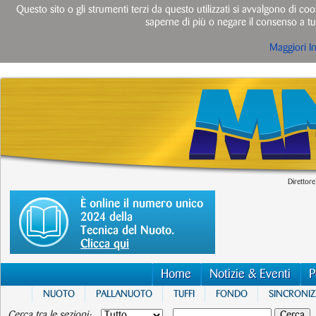
Questo sito o gli strumenti terzi da questo utilizzati si avvalgono di cook
saperne di più o negare il consenso a tut
Maggiori I
Direttore
È online il numero unico
2024 della
Tecnica del Nuoto.
Clicca qui
Home
Notizie & Eventi
P
NUOTO
PALLANUOTO
TUFFI
FONDO
SINCRONI
Cerca tra le sezioni: