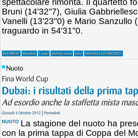
spettacolare rimonta. Il quartetto 
Bruni (14'32''7), Giulia Gabbriellesc
Vanelli (13'23''0) e Mario Sanzullo (
traguardo in 54'31''0.
BUDAPEST
Mondiali
Fondo
Staffetta mista
Italia
MEDAGLIA DI BRONZO
Nuoto
Fina World Cup
Dubai: i risultati della prima ta
Ad esordio anche la staffetta mista mas
Giovedì 4 Ottobre 2012
Permalink
La stagione del nuoto ha preso 
NUOTO
con la prima tappa di Coppa del Mon